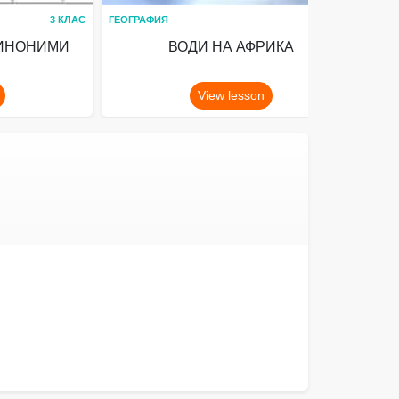
3 КЛАС
ГЕОГРАФИЯ
5 КЛАС
ХИМ
СИНОНИМИ
ВОДИ НА АФРИКА
View lesson