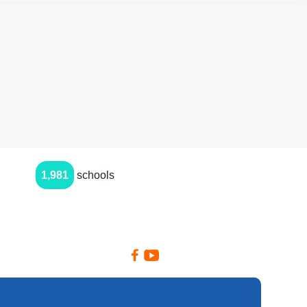
1,981
schools