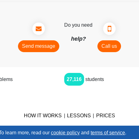
Do you need
help?
Send message
Call us
oblems
27,116
students
HOW IT WORKS
|
LESSONS
|
PRICES
 To learn more, read our
cookie policy
and
terms of service
.