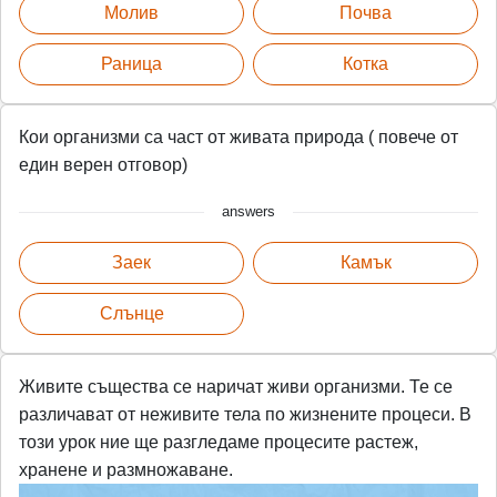
Молив
Почва
Раница
Котка
Кои организми са част от живата природа ( повече от
един верен отговор)
answers
Заек
Камък
Слънце
Живите същества се наричат живи организми. Те се
различават от неживите тела по жизнените процеси. В
този урок ние ще разгледаме процесите растеж,
хранене и размножаване.