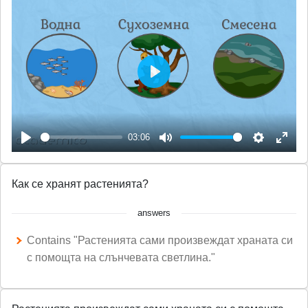
P
l
a
03:06
y
P
M
S
E
l
u
e
n
Как се хранят растенията?
a
t
t
t
y
e
t
e
answers
i
r
Contains "Растенията сами произвеждат храната си
n
f
с помощта на слънчевата светлина."
g
u
s
l
l