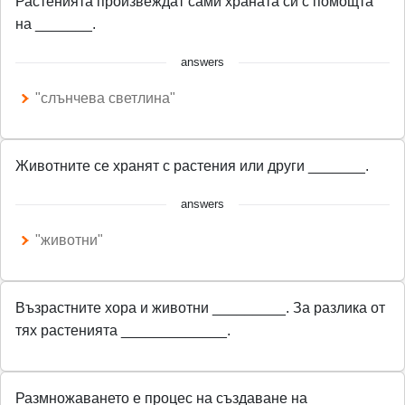
Растенията произвеждат сами храната си с помощта
s
на _______.
c
answers
r
e
"слънчева светлина"
e
n
Животните се хранят с растения или други _______.
answers
"животни"
Възрастните хора и животни _________. За разлика от
тях растенията _____________.
Размножаването е процес на създаване на