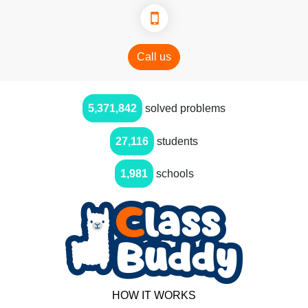
Call us
5,371,842
solved problems
27,116
students
1,981
schools
HOW IT WORKS