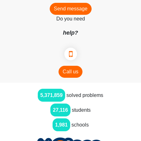
Send message
Do you need
help?
Call us
5,371,859
solved problems
27,116
students
1,981
schools