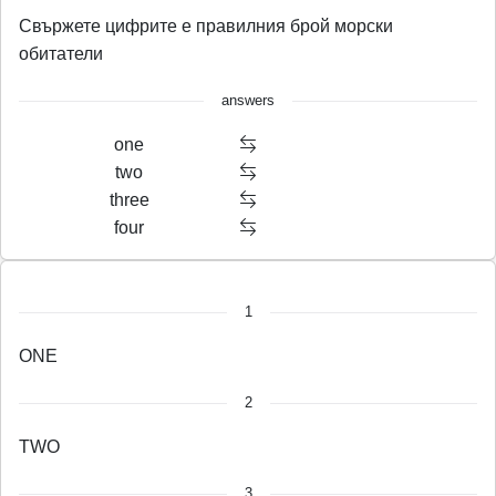
Свържете цифрите е правилния брой морски
обитатели
answers
one
two
three
four
1
O
N
E
2
T
W
O
3