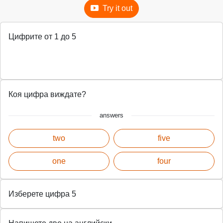
Try it out
Цифрите от 1 до 5
Коя цифра виждате?
answers
two
five
one
four
Изберете цифра 5