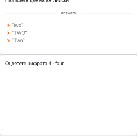
Напишете две на английски
answers
"two"
"TWO"
"Two"
Оцветете цифрата 4 - four