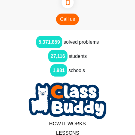
Call us
5,371,859
solved problems
27,116
students
1,981
schools
HOW IT WORKS
LESSONS