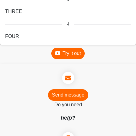
T
H
R
E
E
4
F
O
U
R
Try it out
Send message
Do you need
help?