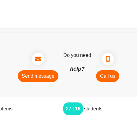
Do you need
help?
Send message
Call us
oblems
27,116
students