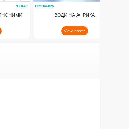
3 КЛАС
ГЕОГРАФИЯ
5 КЛАС
ХИМ
СИНОНИМИ
ВОДИ НА АФРИКА
View lesson