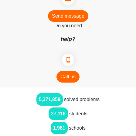
Send message
Do you need
help?
Call us
5,371,859
solved problems
27,116
students
1,981
schools