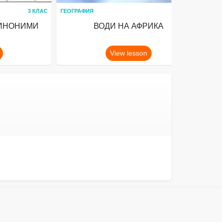
3 КЛАС
ГЕОГРАФИЯ
5 КЛАС
ХИМ
СИНОНИМИ
ВОДИ НА АФРИКА
View lesson