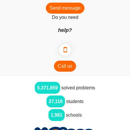
Send message
Do you need
help?
Call us
5,371,859
solved problems
27,116
students
1,981
schools