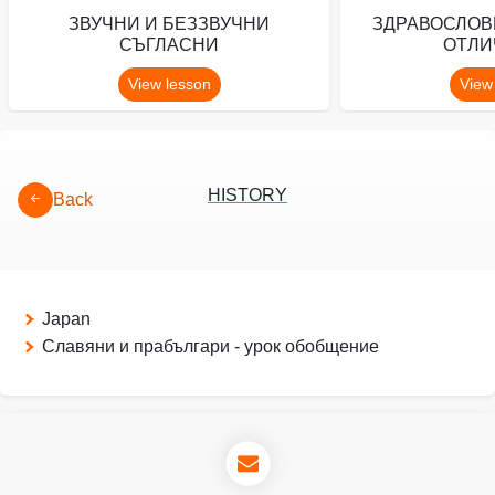
ЗВУЧНИ И БЕЗЗВУЧНИ
ЗДРАВОСЛОВ
СЪГЛАСНИ
ОТЛИ
View lesson
View
HISTORY
Back
Japan
Славяни и прабългари - урок обобщение