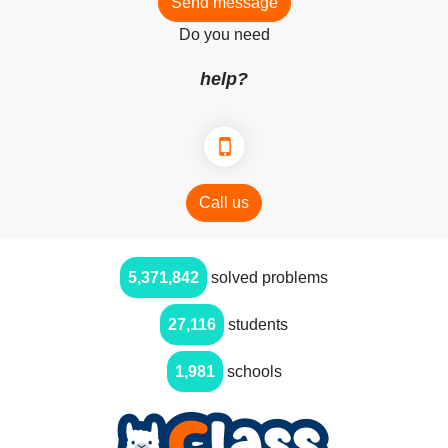
Send message
Do you need
help?
Call us
5,371,842
solved problems
27,116
students
1,981
schools