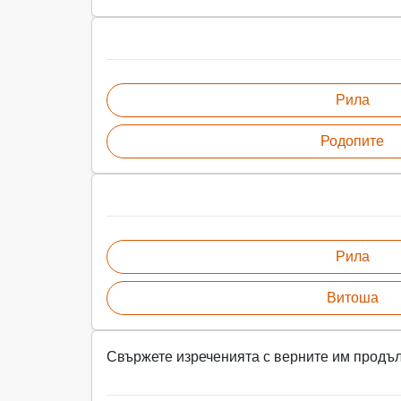
Рила
Родопите
Рила
Витоша
Свържете изреченията с верните им продъ