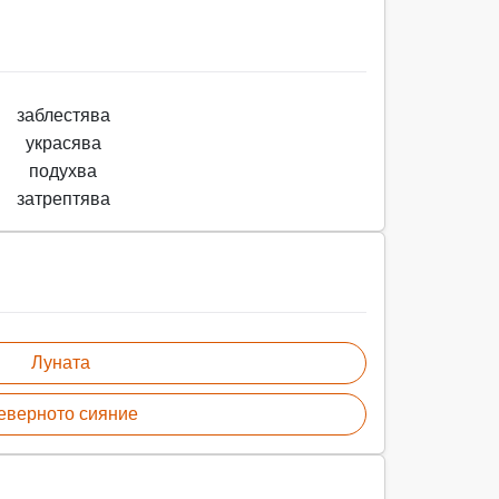
заблестява
украсява
подухва
затрептява
Луната
еверното сияние