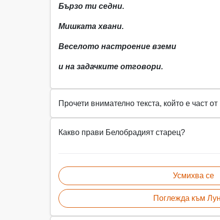
Бързо ти седни.
Мишката хвани.
Веселото настроение вземи
и на задачките отговори.
Прочети внимателно текста, който е част о
Какво прави Белобрадият старец?
Усмихва се
Поглежда към Лу