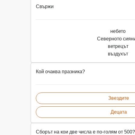
Свържи
небето
Северното сиян
ветрецът
въздухът
Кой очаква празника?
Звездите
Децата
Сборът на кои две числа е по-голям от 500?