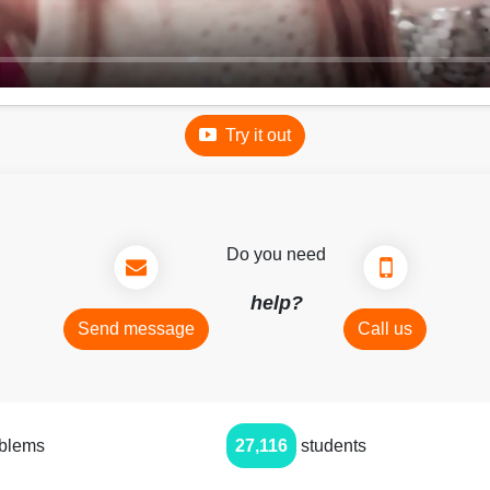
Try it out
Do you need
help?
Send message
Call us
oblems
27,116
students