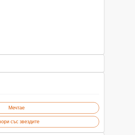
Мечтае
вори със звездите