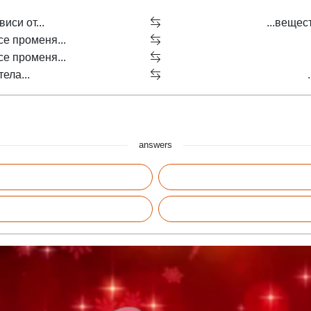
иси от...
...вещес
се променя...
се променя...
ела...
answers