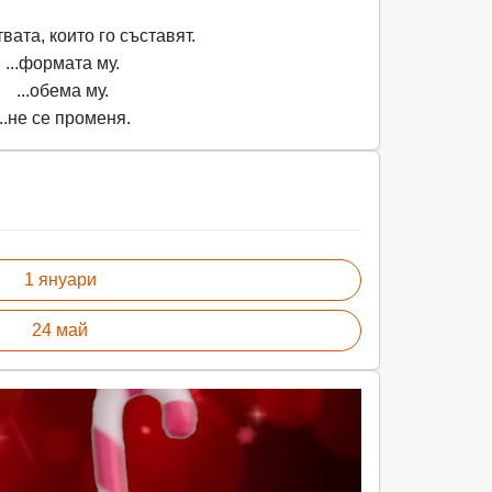
твата, които го съставят.
...формата му.
...обема му.
...не се променя.
1 януари
24 май