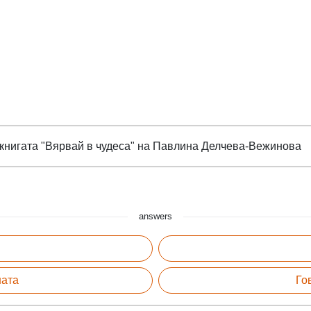
т книгата "Вярвай в чудеса" на Павлина Делчева-Вежинова
answers
ната
Го