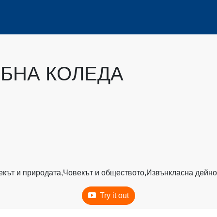
БНА КОЛЕДА
екът и природата,
Човекът и обществото,
Извънкласна дейно
Try it out