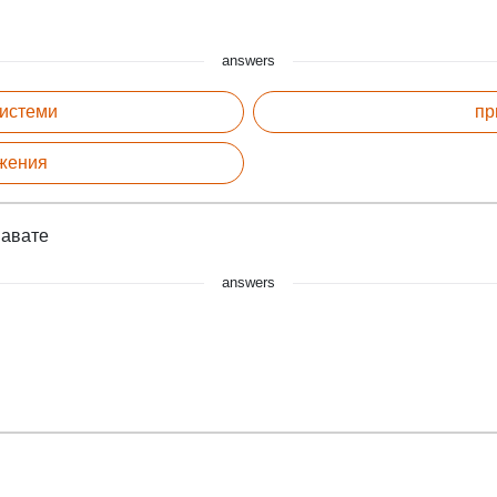
answers
системи
пр
ожения
навате
answers