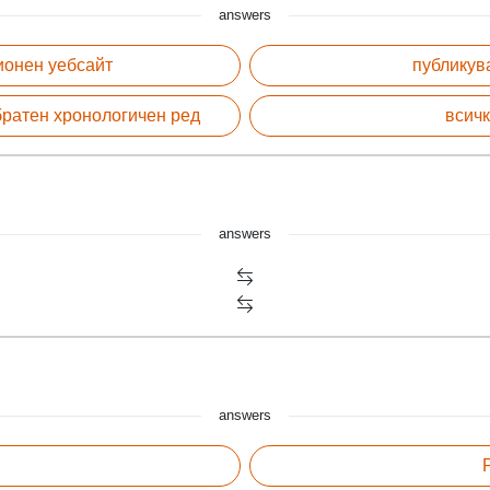
answers
ионен уебсайт
публикув
братен хронологичен ред
всичк
answers
answers
P