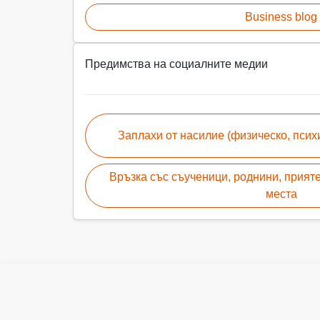
Business blog
Предимства на социалните медии
Заплахи от насилие (физическо, психи
Връзка със съученици, роднини, прият
места