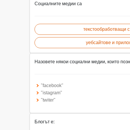
Социалните медии са
текстообработващи 
уебсайтове и прил
Назовете някои социални медии, които поз
"facebook"
"istagram"
"twiter"
Блогът е: