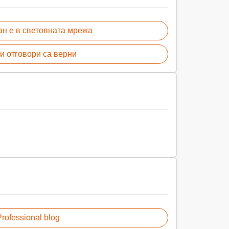
ан e в световната мрежа
и отговори са верни
rofessional blog