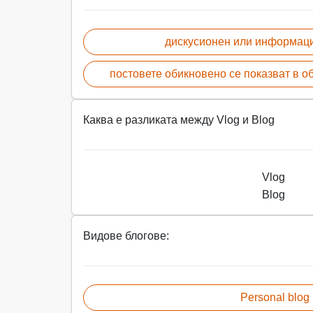
дискусионен или информац
постовете обикновено се показват в о
Каква е разликата между Vlog и Blog
Vlog
Blog
Видове блогове:
Personal blog