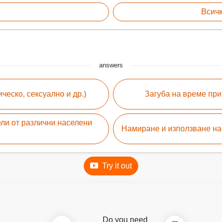
Всичк
answers
ческо, сексуално и др.)
Загуба на време пр
ели от различни населени
Намиране и използване на
Try it out
Do you need