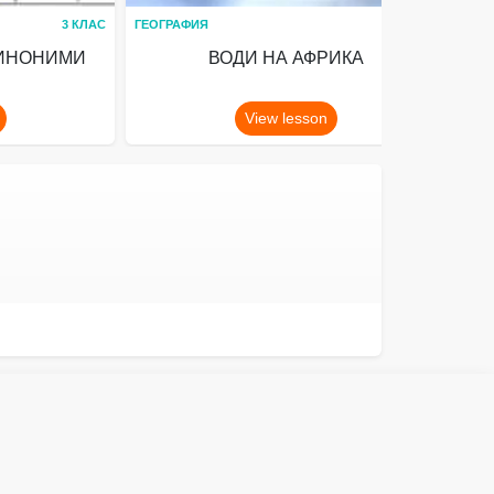
3 КЛАС
ГЕОГРАФИЯ
5 КЛАС
ХИМ
СИНОНИМИ
ВОДИ НА АФРИКА
View lesson