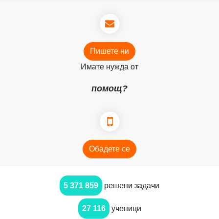
Пишете ни
Имате нужда от
помощ?
Обадете се
5 371 859
решени задачи
27 116
ученици