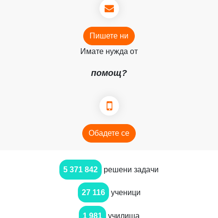
Пишете ни
Имате нужда от
помощ?
Обадете се
5 371 842
решени задачи
27 116
ученици
1 981
училища