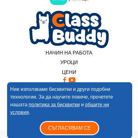
НАЧИН НА РАБОТА
УРОЦИ
ЦЕНИ
Ние използваме бисквитки и други подобни
2017-2025 Нимеро ООД. Всички права запазени
технологии. За да научите повече, прочетете
Условия за ползване
нашата
политика за бисквитки
и
общите ни
условия
.
Политика за поверителността
СЪГЛАСЯВАМ СЕ