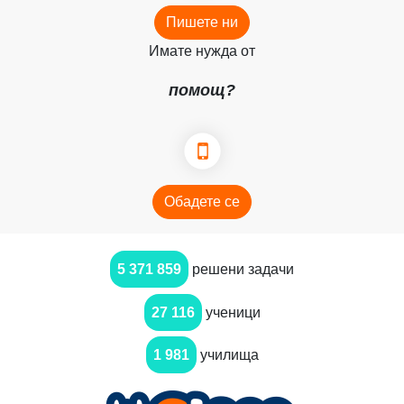
Пишете ни
Имате нужда от
помощ?
Обадете се
5 371 859
решени задачи
27 116
ученици
1 981
училища