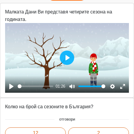
Малката Дани Ви представя четирите сезона на
годината.
P
l
a
01:26
y
P
M
S
E
l
u
e
n
Колко на брой са сезоните в България?
a
t
t
t
y
e
t
e
отговори
i
r
12
2
n
f