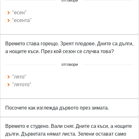
отговори
"есен"
"есента"
Времето става горещо. Зреят плодове. Дните са дълги,
а нощите къси. През кой сезон се случва това?
отговори
"лято"
"лятото"
Посочете как изглежда дървото през зимата.
Времето е студено. Вали сняг. Дните са къси, а нощите
дълги. Дърветата нямат листа. Зелени остават само