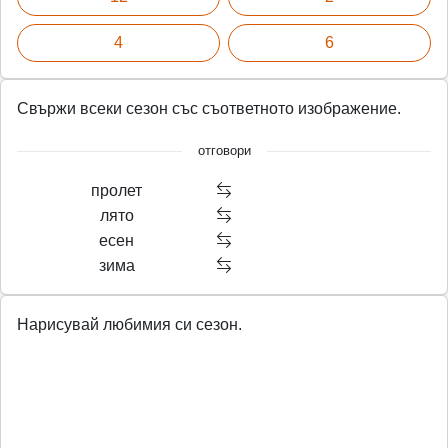
g
u
4
6
s
l
l
s
Свържи всеки сезон със съответното изображение.
c
отговори
r
e
пролет
e
лято
есен
n
зима
Нарисувай любимия си сезон.