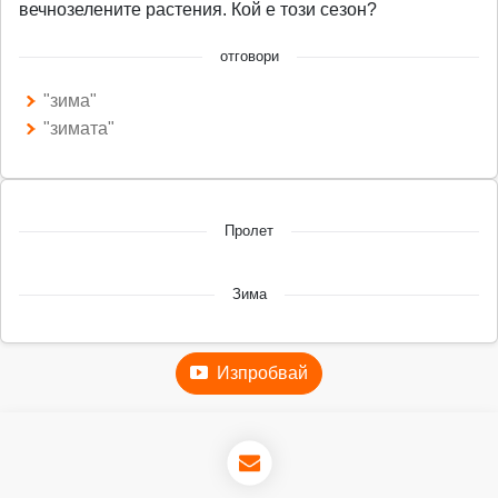
вечнозелените растения. Кой е този сезон?
отговори
"зима"
"зимата"
Пролет
Зима
Изпробвай