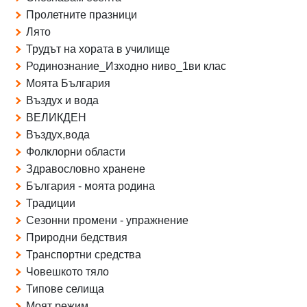
Пролетните празници
Лято
Трудът на хората в училище
Родинознание_Изходно ниво_1ви клас
Моята България
Въздух и вода
ВЕЛИКДЕН
Въздух,вода
Фолклорни области
Здравословно хранене
България - моята родина
Традиции
Сезонни промени - упражнение
Природни бедствия
Транспортни средства
Човешкото тяло
Типове селища
Моят режим