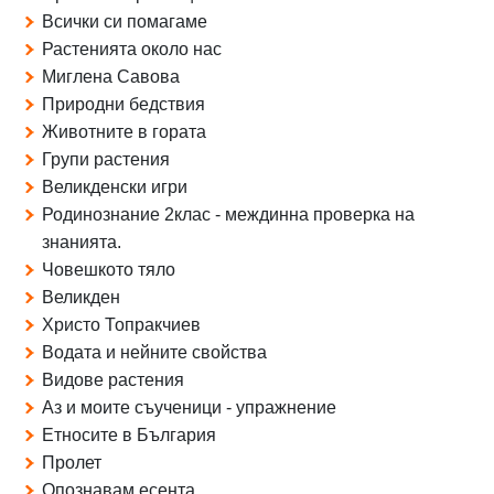
Всички си помагаме
Растенията около нас
Миглена Савова
Природни бедствия
Животните в гората
Групи растения
Великденски игри
Родинознание 2клас - междинна проверка на
знанията.
Човешкото тяло
Великден
Христо Топракчиев
Водата и нейните свойства
Видове растения
Аз и моите съученици - упражнение
Етносите в България
Пролет
Опознавам есента