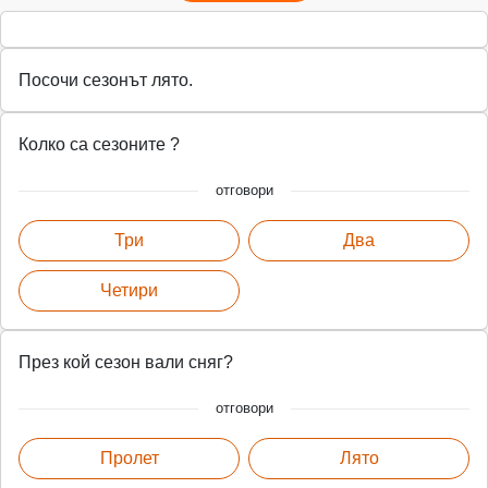
Посочи сезонът лято.
Колко са сезоните ?
отговори
Три
Два
Четири
През кой сезон вали сняг?
отговори
Пролет
Лято