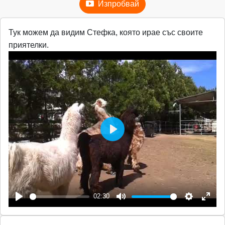
Изпробвай
Тук можем да видим Стефка, която ирае със своите
приятелки.
P
l
a
y
02:30
P
M
S
E
l
u
e
n