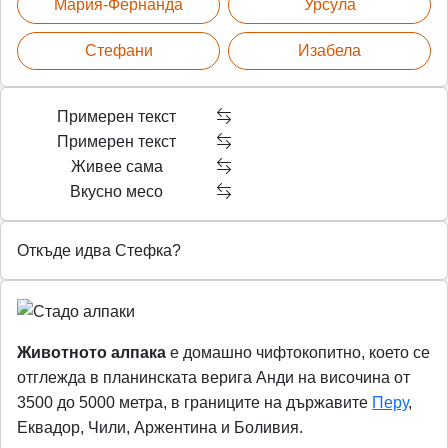
n
Мария-Фернанда
Урсула
g
Стефани
Изабела
s
Примерен текст
Примерен текст
Живее сама
Вкусно месо
Откъде идва Стефка?
Животното алпака
е домашно чифтокопитно, което се
отглежда в планинската верига Анди на височина от
3500 до 5000 метра, в границите на държавите
Перу
,
Еквадор, Чили, Аржентина и Боливия.