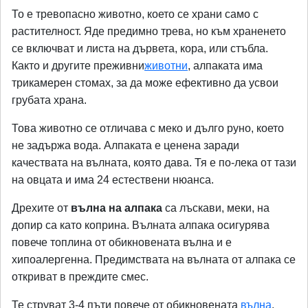
То е тревопасно животно, което се храни само с
растителност. Яде предимно трева, но към храненето
се включват и листа на дървета, кора, или стъбла.
Както и другите преживни
животни
, алпаката има
трикамерен стомах, за да може ефективно да усвои
грубата храна.
Това животно се отличава с меко и дълго руно, което
не задържа вода. Алпаката е ценена заради
качествата на вълната, която дава. Тя е по-лека от тази
на овцата и има 24 естествени нюанса.
Дрехите от
вълна на алпака
са лъскави, меки, на
допир са като коприна. Вълната алпака осигурява
повече топлина от обикновената вълна и е
хипоалергенна. Предимствата на вълната от алпака се
откриват в преждите смес.
Те струват 3-4 пъти повече от обикновената
вълна
.