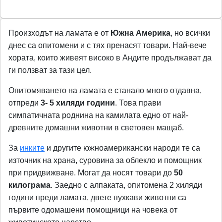
Произходът на ламата е от
Южна Америка
, но всички
днес са опитомени и с тях пренасят товари. Най-вече
хората, които живеят високо в Андите продължават да
ги ползват за тази цел.
Опитомяването на ламата е станало много отдавна,
отпреди
3- 5 хиляди години
. Това прави
симпатичната роднина на камилата едно от най-
древните домашни животни в световен мащаб.
За
инките
и другите южноамерикански народи те са
източник на храна, суровина за облекло и помощник
при придвижване. Могат да носят товари до
50
килограма
. Заедно с алпаката, опитомена 2 хиляди
години преди ламата, двете пухкави животни са
първите одомашени помощници на човека от