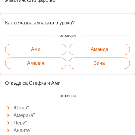
животинското царство.
Как се казва алпаката в урока?
отговори
Ами
Аманда
Амелия
Зина
Откъде са Стефка и Ами
отговори
"Южна"
"Америка"
"Перу"
"Андите"