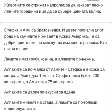
Животните се стрижат напролет, за да изкарат лесно
летните горещини и за да се събере ценната вълна.
Стефка и Ами са братовчедки. И двете произлизат от
рода на камилите и живеят в Южна Америка. Те са
добри приятелки, но между тях има много разлики. Ето
някои от тях:
Ламите имат груба козина, а алпаките по-нежна.
Алпаките са по-малки от ламите - Стефка е висока 1.8
метра, а Ами едва 1 метър. Стефка тежи близо 200
килограма, а Ами тежи 75 килограма.
Алпаките са далеч по-вкусни за ядене.
Алпаките живеят на стада, а ламите са по-големи
индивидуалисти.