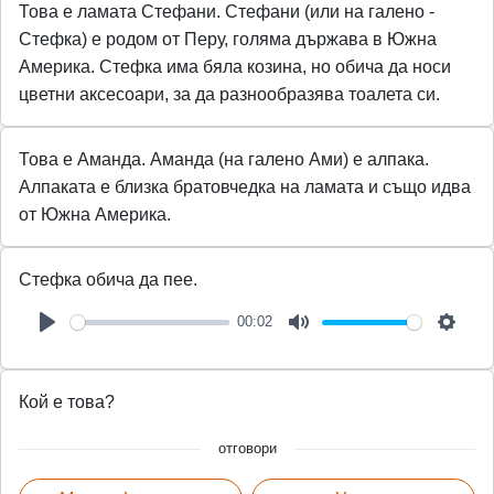
Това е ламата Стефани. Стефани (или на галено -
a
t
t
t
Стефка) е родом от Перу, голяма държава в Южна
y
e
t
e
Америка. Стефка има бяла козина, но обича да носи
i
r
цветни аксесоари, за да разнообразява тоалета си.
n
f
g
u
Това е Аманда. Аманда (на галено Ами) е алпака.
s
l
Алпаката е близка братовчедка на ламата и също идва
l
от Южна Америка.
s
c
Стефка обича да пее.
r
e
00:02
P
M
S
e
l
u
e
n
Кой е това?
a
t
t
y
e
t
отговори
i