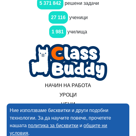
5 371 842
решени задачи
27 116
ученици
1 981
училища
НАЧИН НА РАБОТА
УРОЦИ
ЦЕНИ
Ние използваме бисквитки и други подобни
технологии. За да научите повече, прочетете
2017-2025 Нимеро ООД. Всички права запазени
нашата
политика за бисквитки
и
общите ни
условия
.
Условия за ползване