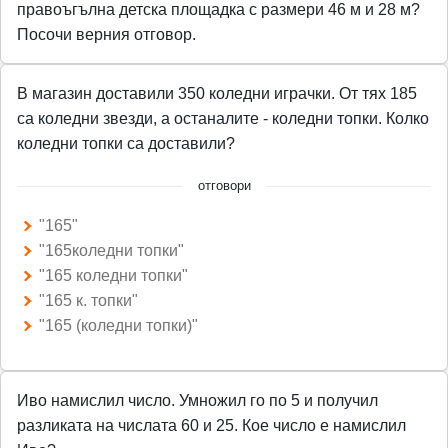
правоъгълна детска площадка с размери 46 м и 28 м?
Посочи верния отговор.
В магазин доставили 350 коледни играчки. От тях 185
са коледни звезди, а останалите - коледни топки. Колко
коледни топки са доставили?
отговори
"165"
"165коледни топки"
"165 коледни топки"
"165 к. топки"
"165 (коледни топки)"
Иво намислил число. Умножил го по 5 и получил
разликата на числата 60 и 25. Кое число е намислил