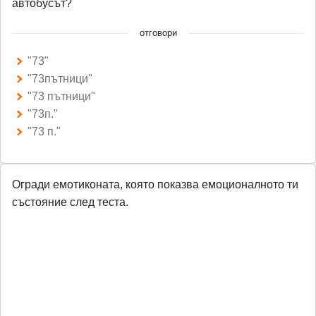
автобусът?
отговори
"73"
"73пътници"
"73 пътници"
"73п."
"73 п."
Огради емотиконата, която показва емоционалното ти
състояние след теста.