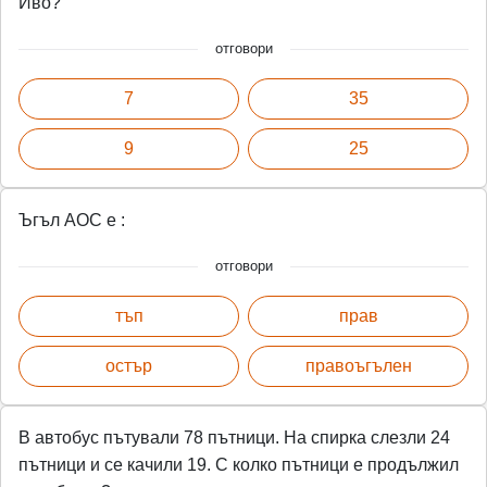
Иво?
отговори
7
35
9
25
Ъгъл АОС е :
отговори
тъп
прав
остър
правоъгълен
В автобус пътували 78 пътници. На спирка слезли 24
пътници и се качили 19. С колко пътници е продължил