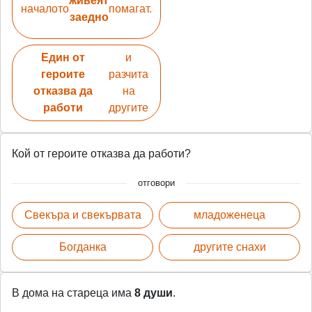
живеят
началото
помагат.
заедно
Един от
и
героите
разчита
отказва да
на
работи
другите
Кой от героите отказва да работи?
отговори
Свекъра и свекървата
младоженеца
Богданка
другите снахи
В дома на стареца има
8 души
.