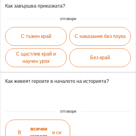
Как завършва приказката?
отговори
С тъжен край
С наказание без поука
С щастлив край и
Без край
научен урок
Как живеят героите в началото на историята?
отговори
всички
В
и си