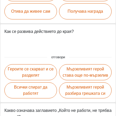
Отива да живее сам
Получава награда
Как се развива действието до края?
отговори
Героите се скарват и се
Мързеливият герой
разделят
става още по-мързелив
Всички спират да
Мързеливият герой
работят
разбира грешката си
Какво означава заглавието „Който не работи, не трябва