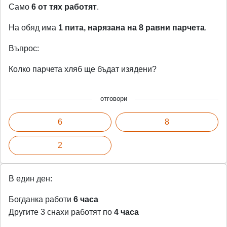
Само
6 от тях работят
.
На обяд има
1 пита, нарязана на 8 равни парчета
.
Въпрос:
Колко парчета хляб ще бъдат изядени?
отговори
6
8
2
В един ден:
Богданка работи
6 часа
Другите 3 снахи работят по
4 часа