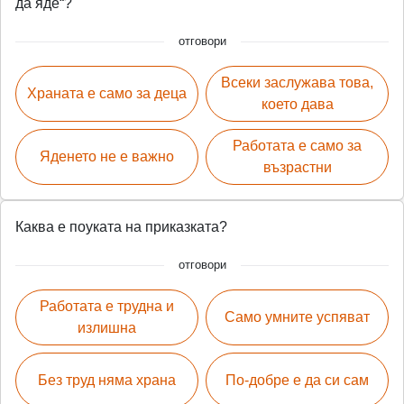
да яде“?
отговори
Всеки заслужава това,
Храната е само за деца
което дава
Работата е само за
Яденето не е важно
възрастни
Каква е поуката на приказката?
отговори
Работата е трудна и
Само умните успяват
излишна
Без труд няма храна
По-добре е да си сам