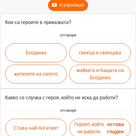
Изпробвай
Кои са героите в приказката?
отговори
Богданка
свекър и свекърва
майката и бащата на
жителите на селото
Богданка
Какво се случва с героя, който не иска да работи?
отговори
Героят, който
остава
Става най-богатият
.
не работи,
гладен