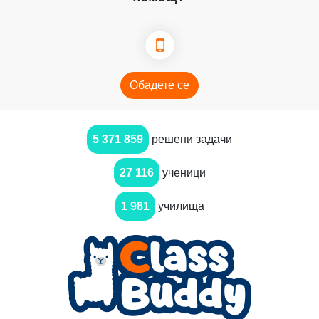
Обадете се
5 371 859
решени задачи
27 116
ученици
1 981
училища