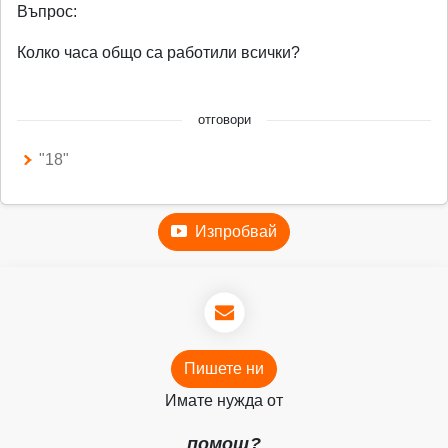
Въпрос:
Колко часа общо са работили всички?
отговори
"18"
Изпробвай
Пишете ни
Имате нужда от
помощ?