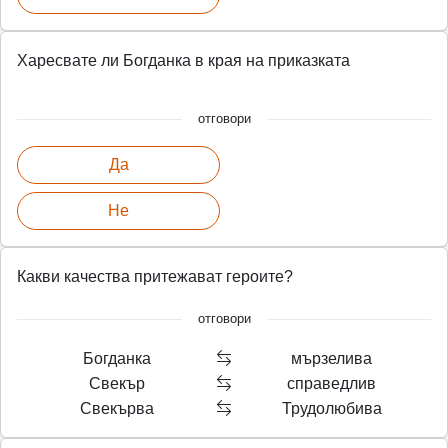
Харесвате ли Богданка в края на приказката
отговори
Да
Не
Какви качества притежават героите?
отговори
Богданка
мързелива
Свекър
справедлив
Свекърва
Трудолюбива