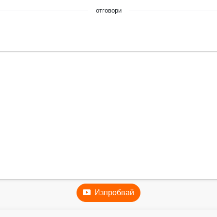
отговори
Изпробвай