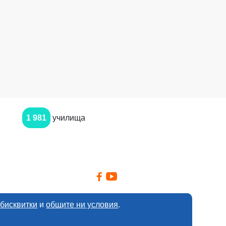
1 981
училища
 бисквитки
и
общите ни условия
.