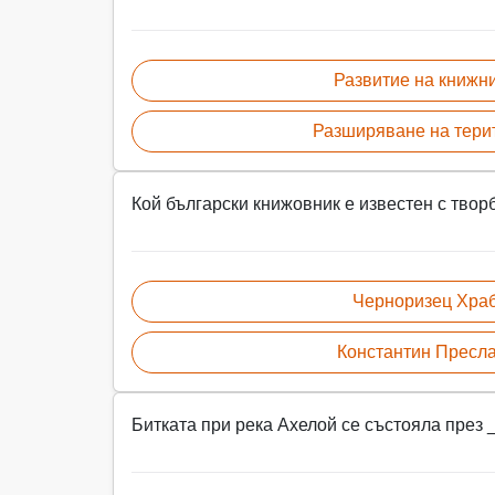
Развитие на книжн
Разширяване на тери
Кой български книжовник е известен с творб
Черноризец Хра
Константин Пресл
Битката при река Ахелой се състояла през _