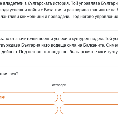
 владетели в българската история. Той управлява България
 води успешни войни с Византия и разширява границите на 
талантливи книжовници и преводачи. Под негово управление
ано от значителни военни успехи и културен подем. Той ус
о утвърждава България като водеща сила на Балканите. Сим
 дейност. Под негово ръководство, българският език и култ
тния век?
отговори
ики