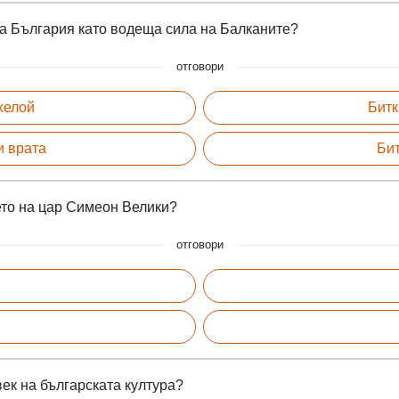
а България като водеща сила на Балканите?
отговори
хелой
Битк
и врата
Бит
ето на цар Симеон Велики?
отговори
ек на българската култура?