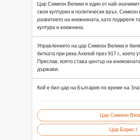
Цар Симеон Велики е един от най-значимите
своя културен и политически връх. Симеон
развитието на книжнината, като подкрепя 
култура и книжнина.
Управлението на цар Симеон Велики е беляз
битката при река Ахелой през 917 г., коет
Преслав, която става център на книжовната
държави.
Кой е бил цар на България по време на Зла
Цар Симеон Вел
Цар Борис I