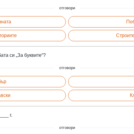
отговори
ината
Поб
ториите
Строите
ата си „За буквите“?
отговори
бър
авски
К
___ г.
отговори