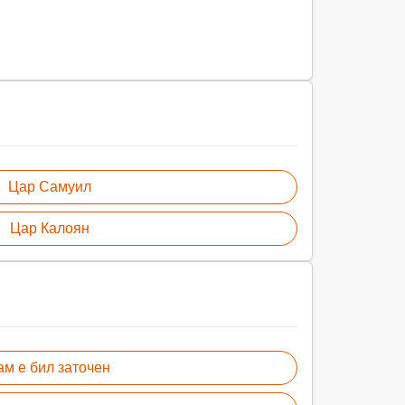
Цар Самуил
Цар Калоян
ам е бил заточен