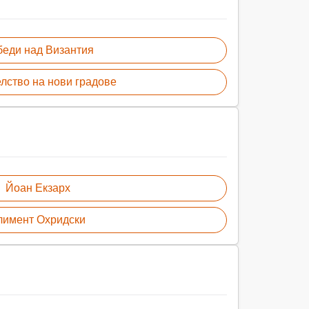
еди над Византия
лство на нови градове
Йоан Екзарх
лимент Охридски