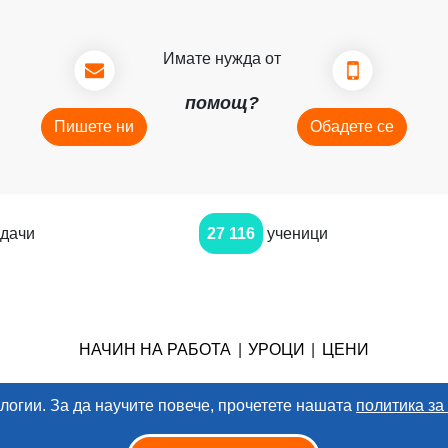
Имате нужда от
помощ?
Пишете ни
Обадете се
дачи
27 116
ученици
НАЧИН НА РАБОТА
|
УРОЦИ
|
ЦЕНИ
логии. За да научите повече, прочетете нашата
политика за