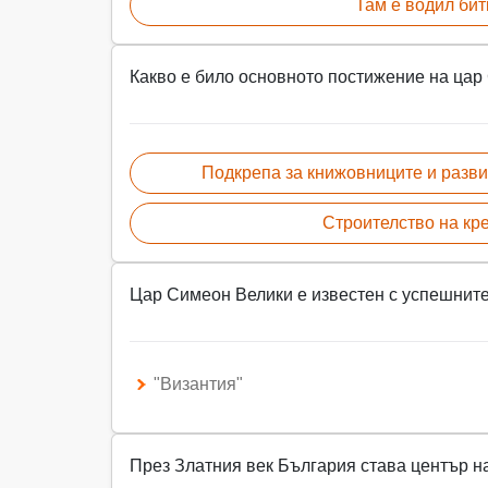
Там е водил бит
Какво е било основното постижение на цар
Подкрепа за книжовниците и разви
Строителство на кр
Цар Симеон Велики е известен с успешните
"Византия"
През Златния век България става център н