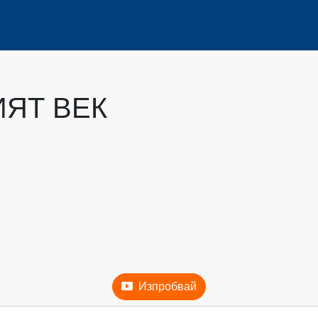
ИЯТ ВЕК
Изпробвай