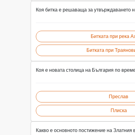
Коя битка е решаваща за утвърждаването н
Битката при река А
Битката при Траянов
Коя е новата столица на България по врем
Преслав
Плиска
Какво е основното постижение на Златния в