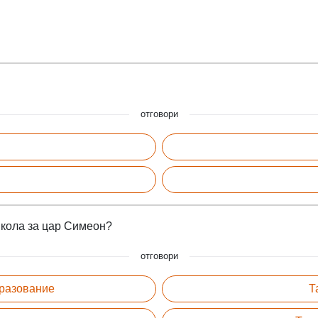
отговори
школа за цар Симеон?
отговори
бразование
Т