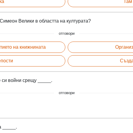
ка
Там
 Симеон Велики в областта на културата?
отговори
тието на книжнината
Организ
епости
Създа
 си войни срещу _____.
отговори
а _____.