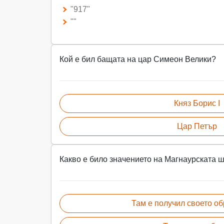
"917"
""
Кой е бил бащата на цар Симеон Велики?
Княз Борис I
Цар Петър
Какво е било значението на Магнаурската 
Там е получил своето о