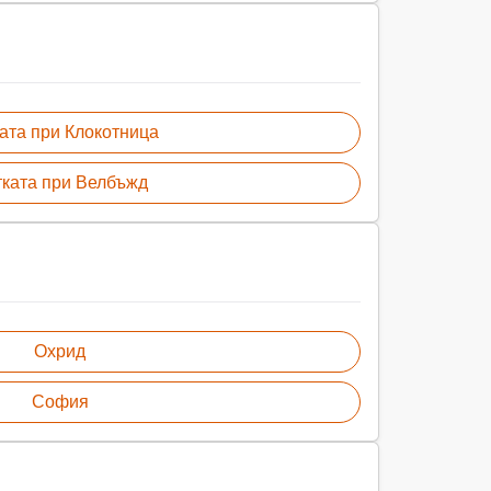
ата при Клокотница
ката при Велбъжд
Охрид
София