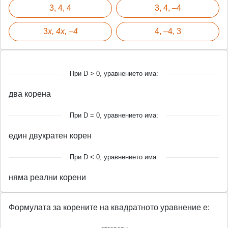
3, 4, 4
3, 4, –4
3
x, 4x, –4
4, –4, 3
При D > 0, уравнението има:
два корена
При D = 0, уравнението има:
един двукратен корен
При D < 0, уравнението има:
няма реални корени
Формулата за корените на квадратното уравнение е: