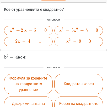
Кое от уравненията е квадратно?
отговори
2
3
2
x^2\
x
+
2
x
−
5
=
0
x
x^3\
−
3
x
+
7
=
0
+2\
-\
2
x\
2x\
2
x
−
4
=
1
3x^2\
x^2\
x
−
9
=
0
-5\
-\
+\ 7\
-\
=\ 0
4\
=0
9\
2
b^2-
b
−
4
a
c
=\
е:
=0
\
1
4ac
отговори
Формула за корените
на квадратното
Квадратен корен
уравнение
Дискриминанта на
Корен на квадратното