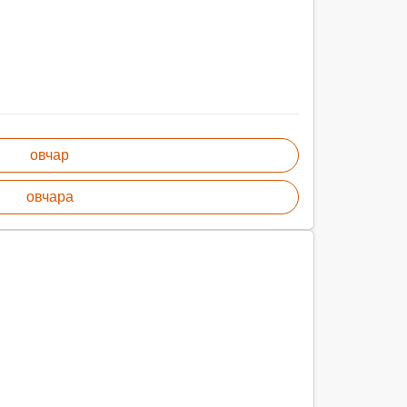
овчар
овчара