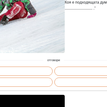
Коя е подходящата дума
............................. ."
отговори