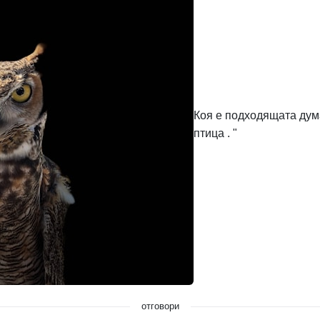
Коя е подходящата дума в из
птица . "
отговори