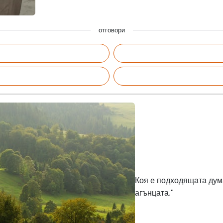
отговори
Коя е подходящата дума в и
агънцата."