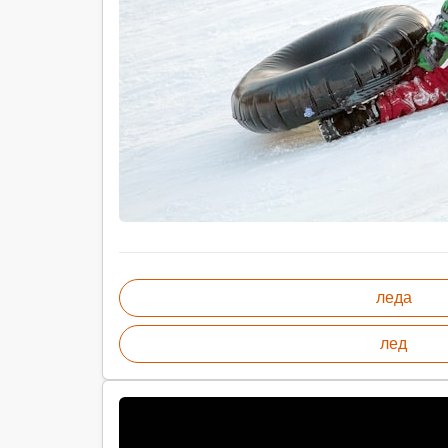
леда
лед