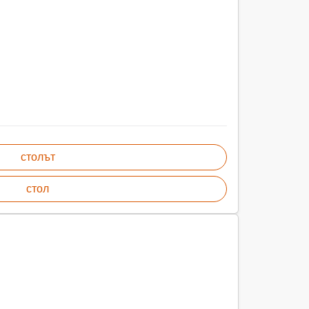
столът
стол