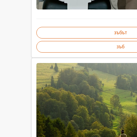
зъбът
зъб