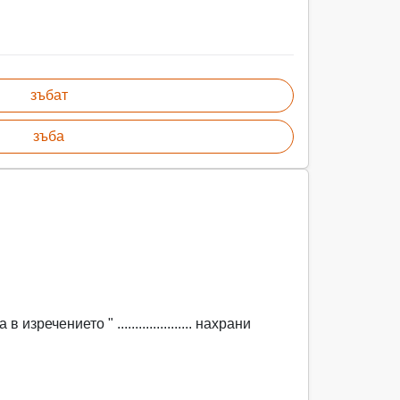
зъбат
зъба
зречението " ..................... нахрани