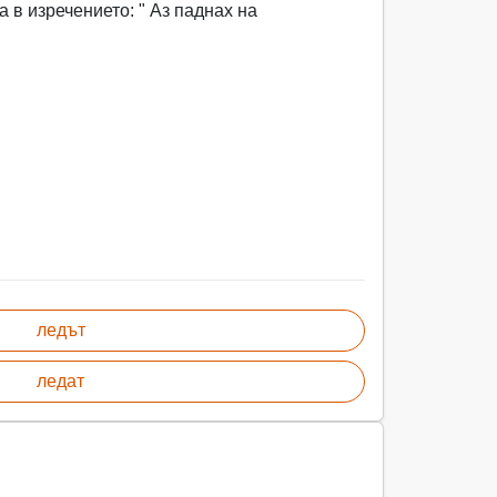
 в изречението: " Аз паднах на
ледът
ледат