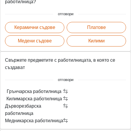
работилница?
отговори
Керамични съдове
Платове
Медени съдове
Килими
Свържете предметите с работилницата, в която се
създават
отговори
Грънчарска работилница
Килимарска работилница
Дърворезбарска
работилница
Медникарска работилница