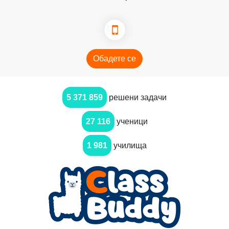
Обадете се
5 371 859
решени задачи
27 116
ученици
1 981
училища