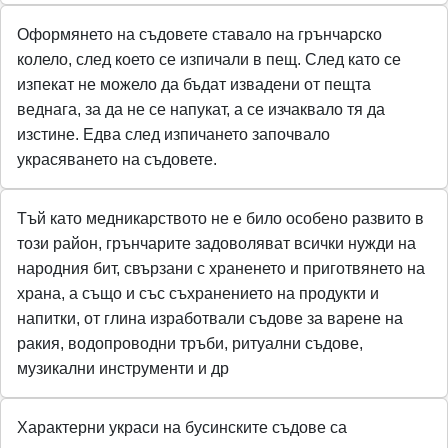
Оформянето на съдовете ставало на грънчарско
колело, след което се изпичали в пещ. След като се
изпекат не можело да бъдат извадени от пещта
веднага, за да не се напукат, а се изчаквало тя да
изстине. Едва след изпичането започвало
украсяването на съдовете.
Тъй като медникарството не е било особено развито в
този район, грънчарите задоволяват всички нужди на
народния бит, свързани с храненето и приготвянето на
храна, а също и със съхранението на продукти и
напитки, от глина изработвали съдове за варене на
ракия, водопроводни тръби, ритуални съдове,
музикални инструменти и др
Характерни украси на бусинските съдове са