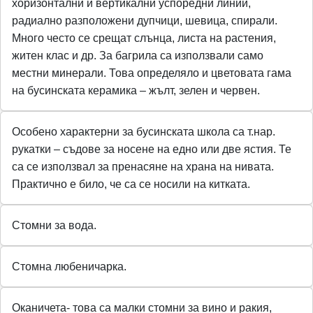
хоризонтални и вертикални успоредни линии,
радиално разположени дупчици, шевица, спирали.
Много често се срещат слънца, листа на растения,
житен клас и др. За багрила са използвали само
местни минерали. Това определяло и цветовата гама
на бусинската керамика – жълт, зелен и червен.
Особено характерни за бусинската школа са т.нар.
рукатки – съдове за носене на едно или две ястия. Те
са се използвал за пренасяне на храна на нивата.
Практично е било, че са се носили на китката.
Стомни за вода.
Стомна любеничарка.
Оканичета- това са малки стомни за вино и ракия,