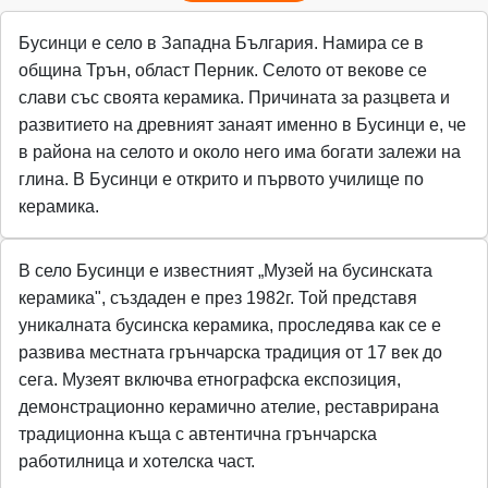
Бусинци е село в Западна България. Намира се в
община Трън, област Перник. Селото от векове се
слави със своята керамика. Причината за разцвета и
развитието на древният занаят именно в Бусинци е, че
в района на селото и около него има богати залежи на
глина. В Бусинци е открито и първото училище по
керамика.
В село Бусинци е известният „Музей на бусинската
керамика", създаден е през 1982г. Той представя
уникалната бусинска керамика, проследява как се е
развива местната грънчарска традиция от 17 век до
сега. Музеят включва етнографска експозиция,
демонстрационно керамично ателие, реставрирана
традиционна къща с автентична грънчарска
работилница и хотелска част.