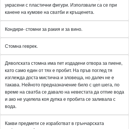
украсени с пластични фигури. Използвали са се при
канене на кумове на сватби и кръщенета.
Кондири- стомни за ракия и за вино.
Стомна геврек.
Дяволската стомна има пет издадени отвора за пиене,
като само един от тях е пробит. На пръв поглед тя
изглежда доста мистична и зловеща, но далеч не е
такава. Нейното предназначение било с цел шега, по
време на сватба се давало на невестата да отпие вода
и ако не уцелела коя дупка е пробита се заливала с
вода.
Какви предмети се изработват в грънчарската