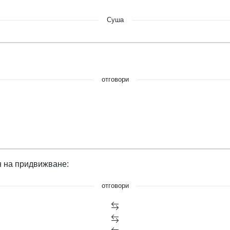
Суша
отговори
н на придвижване:
отговори