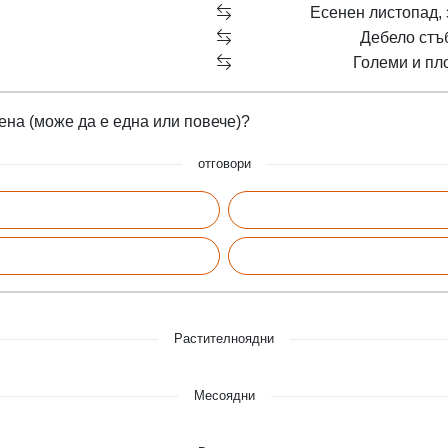
Есенен листопад, 
Дебело стъ
Големи и пло
ена (може да е една или повече)?
отговори
Растителноядни
Месоядни