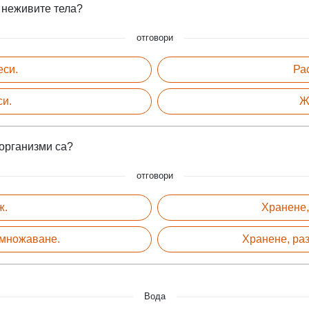
 неживите тела?
отговори
еси.
Ра
си.
Ж
организми са?
отговори
ж.
Хранене,
змножаване.
Хранене, ра
Вода