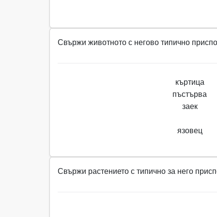
Свържи животното с негово типично присп
къртица
пъстърва
заек
язовец
Свържи растението с типично за него прис