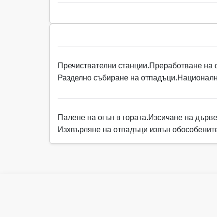
Пречиствателни станции.
Преработване на 
Разделно събиране на отпадъци.
Националн
Палене на огън в гората.
Изсичане на дърве
Изхвърляне на отпадъци извън обособените