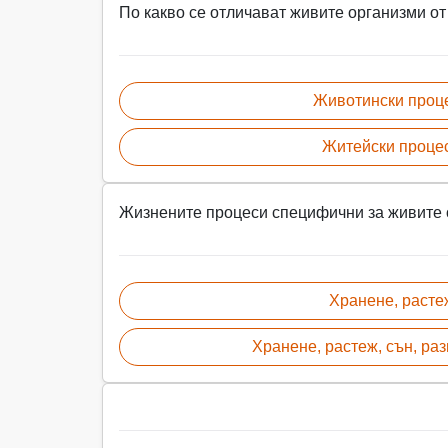
По какво се отличават живите организми от
Животински проц
Житейски проце
Жизнените процеси специфични за живите 
Хранене, расте
Хранене, растеж, сън, ра