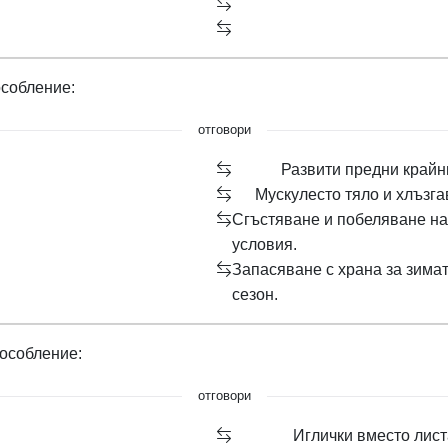
особление:
отговори
Развити предни крайни
Мускулесто тяло и хлъзга
Сгъстяване и побеляване на 
условия.
Запасяване с храна за зимат
сезон.
пособление:
отговори
Иглички вместо листа