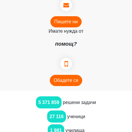
Пишете ни
Имате нужда от
помощ?
Обадете се
5 371 859
решени задачи
27 116
ученици
1 981
училища