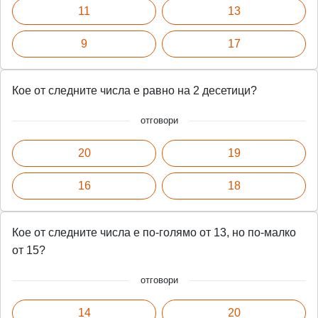
e
11
13
e
n
9
17
Кое от следните числа е равно на 2 десетици?
отговори
20
19
16
18
Кое от следните числа е по-голямо от 13, но по-малко
от 15?
отговори
14
20