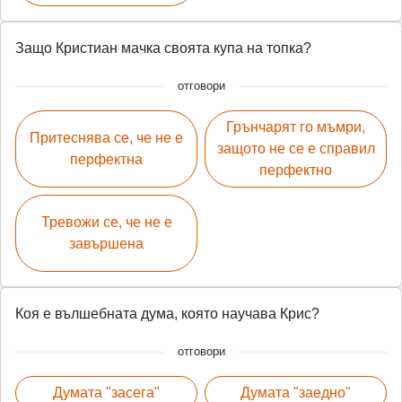
Защо Кристиан мачка своята купа на топка?
отговори
Грънчарят го мъмри,
Притеснява се, че не е
защото не се е справил
перфектна
перфектно
Тревожи се, че не е
завършена
Коя е вълшебната дума, която научава Крис?
отговори
Думата "засега"
Думата "заедно"