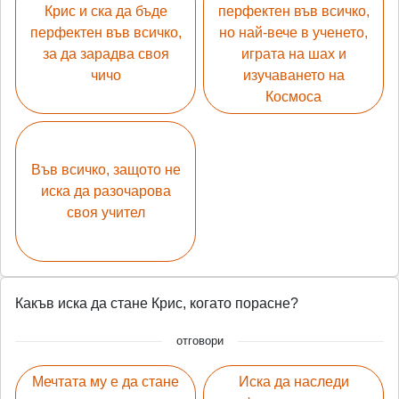
Крис и ска да бъде
перфектен във всичко,
перфектен във всичко,
но най-вече в ученето,
за да зарадва своя
играта на шах и
чичо
изучаването на
Космоса
Във всичко, защото не
иска да разочарова
своя учител
Какъв иска да стане Крис, когато порасне?
отговори
Мечтата му е да стане
Иска да наследи