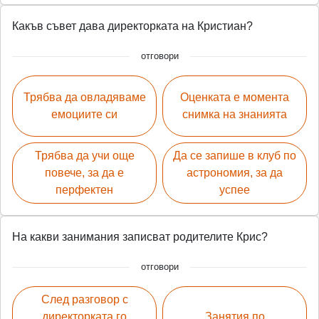
Какъв съвет дава директорката на Кристиан?
отговори
Трябва да овладяваме
Оценката е момента
емоциите си
снимка на знанията
Трябва да учи още
Да се запише в клуб по
повече, за да е
астрономия, за да
перфектен
успее
На какви занимания записват родителите Крис?
отговори
След разговор с
директорката го
Занятия по