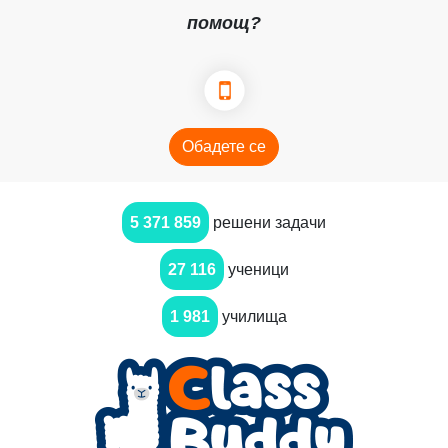
помощ?
Обадете се
5 371 859
решени задачи
27 116
ученици
1 981
училища