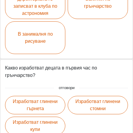
записват в клуба по
грънчарство
астрономия
В занималня по
рисуване
Какво изработват децата в първия час по
грънчарство?
отговори
Изработват глинени
Изработват глинени
гърнета
стомни
Изработват глинени
купи