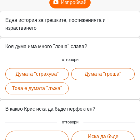
Изпробвай
Една история за грешките, постиженията и
израстването
Коя дума има много "лоша" слава?
отговори
Думата "страхува"
Думата "греша"
Това е думата "лъжа"
В какво Крис иска да бъде перфектен?
отговори
Иска да бъде