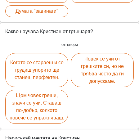
Думата "завинаги"
Какво научава Кристиан от грънчаря?
отговори
Човек се учи от
Когато се стараеш и се
грешките си, но не
трудиш упорито ще
трябва често да ги
станеш перфектен.
допускаме.
Щом човек греши,
значи се учи. Ставаш
по-добър, колкото
повече се упражняваш.
Нарисувай мечтата на Кристиан