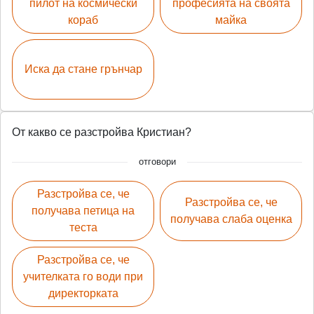
пилот на космически
професията на своята
кораб
майка
Иска да стане грънчар
От какво се разстройва Кристиан?
отговори
Разстройва се, че
Разстройва се, че
получава петица на
получава слаба оценка
теста
Разстройва се, че
учителката го води при
директорката