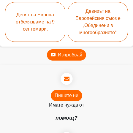
Девизът на
Денят на Европа
Европейския съюз е
отбелязваме на 9
„Обединени в
септември.
многообразието“
Изпробвай
Пишете ни
Имате нужда от
помощ?