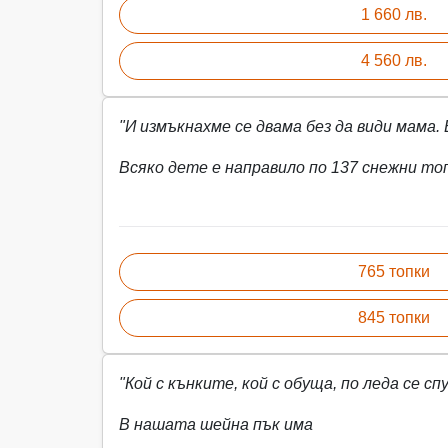
1 660 лв.
4 560 лв.
"И измъкнахме се двама без да види мама. 
Всяко дете е направило по 137 снежни то
765 топки
845 топки
"Кой с кънките, кой с обуща, по леда се сп
В нашата шейна пък има