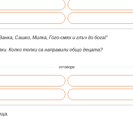
Ванка, Сашко, Милка, Гого-смях и глъч до бога!"
пки. Колко топки са направили общо децата?
отговори
уща.