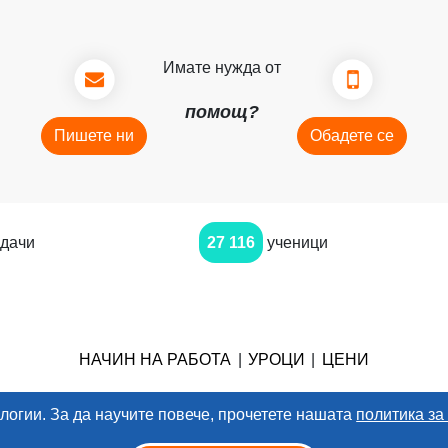
Имате нужда от
помощ?
Пишете ни
Обадете се
дачи
27 116
ученици
НАЧИН НА РАБОТА
|
УРОЦИ
|
ЦЕНИ
логии. За да научите повече, прочетете нашата
политика за