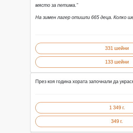
място за петима."
На зимен лагер отишли 665 деца. Колко ше
331 шейни
133 шейни
През коя година хората започнали да украся
1 349 г.
349 г.