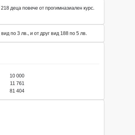
с 218 деца повече от прогимназиален курс.
ид по 3 лв., и от друг вид 188 по 5 лв.
10 000
11 761
81 404