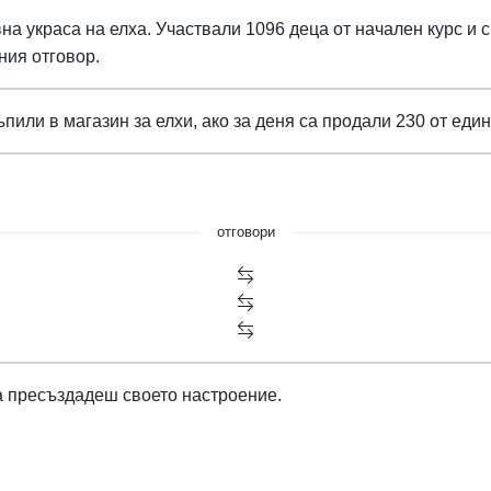
на украса на елха. Участвали 1096 деца от начален курс и 
ния отговор.
или в магазин за елхи, ако за деня са продали 230 от един в
отговори
а пресъздадеш своето настроение.