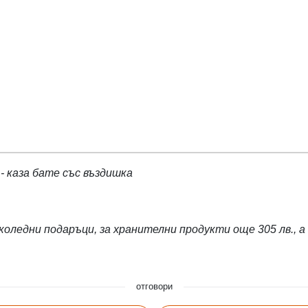
! - каза бате със въздишка
оледни подаръци, за хранителни продукти още 305 лв., а з
отговори