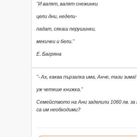
"И валят, валят снежинки
цели дни, недели-
падат, сякаш перушинки,
мекички и бели."
Е. Багряна
"- Ах, каква пързалка има, Анче, тази зима
уж четеше книжка."
Семейството на Ани заделили 1060 лв. за к
са им необходими?