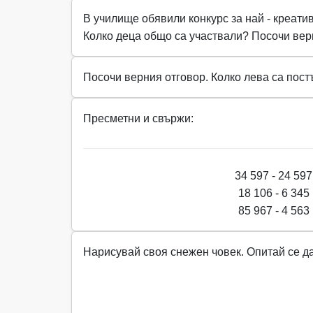
В училище обявили конкурс за най - креатив
Колко деца общо са участвали? Посочи вер
Посочи верния отговор. Колко лева са постъп
Пресметни и свържи:
34 597 - 24 597
18 106 - 6 345
85 967 - 4 563
Нарисувай своя снежен човек. Опитай се д