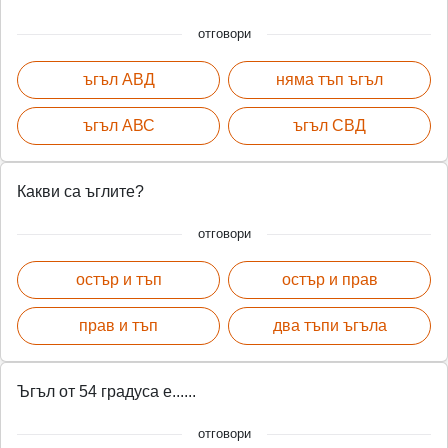
отговори
ъгъл АВД
няма тъп ъгъл
ъгъл АВС
ъгъл СВД
Какви са ъглите?
отговори
остър и тъп
остър и прав
прав и тъп
два тъпи ъгъла
Ъгъл от 54 градуса е......
отговори