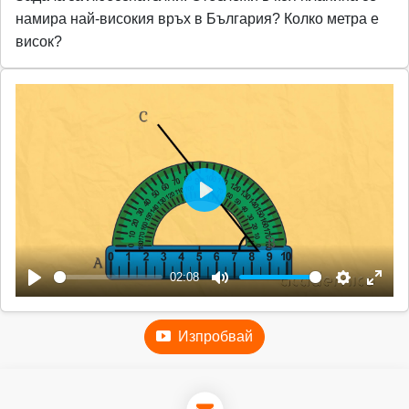
намира най-високия връх в България? Колко метра е
висок?
P
l
a
02:08
y
P
M
S
E
l
u
e
n
Изпробвай
a
t
t
t
y
e
t
e
i
r