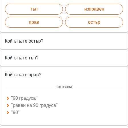
тъп
изправен
прав
остър
Кой ъгъл е остър?
Кой ъгъл е тъп?
Кой ъгъл е прав?
отговори
"90 градуса"
"равен на 90 градуса"
"90"