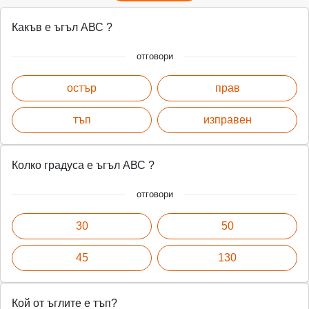
Какъв е ъгъл АВС ?
отговори
остър
прав
тъп
изправен
Колко градуса е ъгъл АВС ?
отговори
30
50
45
130
Кой от ъглите е тъп?