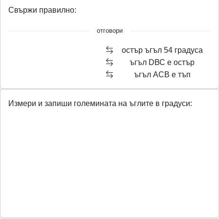
Свържи правилно:
отговори
остър ъгъл 54 градуса
ъгъл DВС е остър
ъгъл АСВ е тъп
Измери и запиши големината на ъглите в градуси: