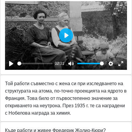
P
l
a
02:31
y
P
M
S
E
l
u
e
n
Той работи съвместно с жена си при изследването на
a
t
t
t
структурата на атома, по-точно проекцията на ядрото в
y
e
t
e
Франция. Това било от първостепенно значение за
i
r
откриването на неутрона. През 1935 г. те са наградени
n
f
с Нобелова награда за химия.
g
u
s
l
Къде работи и живее Фредерик Жолио-Кюри?