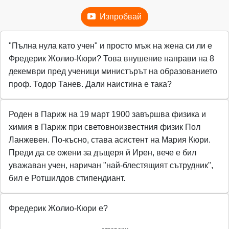
Изпробвай
"Пълна нула като учен" и просто мъж на жена си ли е
Фредерик Жолио-Кюри? Това внушение направи на 8
декември пред ученици министърът на образованието
проф. Тодор Танев. Дали наистина е така?
Роден в Париж на 19 март 1900 завършва физика и
химия в Париж при световноизвестния физик Пол
Ланжевен. По-късно, става асистент на Мария Кюри.
Преди да се ожени за дъщеря й Ирен, вече е бил
уважаван учен, наричан "най-блестящият сътрудник",
бил е Ротшилдов стипендиант.
Фредерик Жолио-Кюри е?