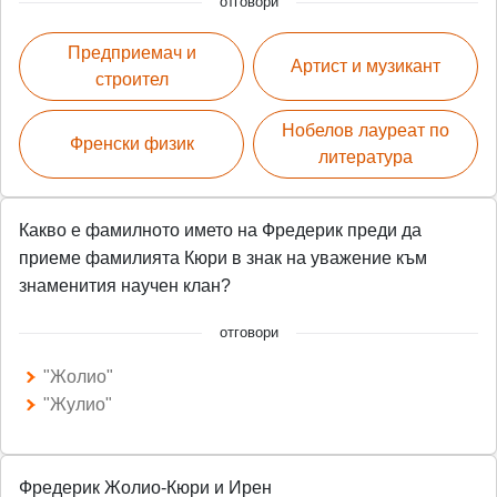
отговори
Предприемач и
Артист и музикант
строител
Нобелов лауреат по
Френски физик
литература
Какво е фамилното името на Фредерик преди да
приеме фамилията Кюри в знак на уважение към
знаменития научен клан?
отговори
"Жолио"
"Жулио"
Фредерик Жолио-Кюри и Ирен