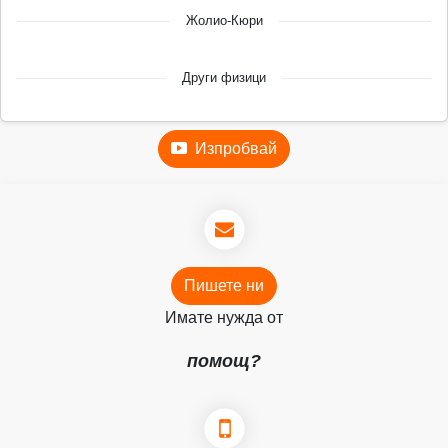
Жолио-Кюри
Други физици
Изпробвай
Пишете ни
Имате нужда от
помощ?