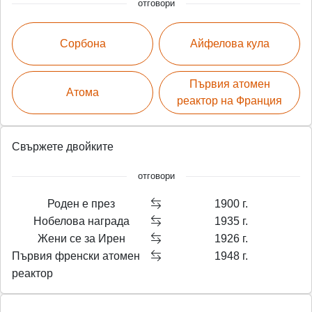
отговори
Сорбона
Айфелова кула
Първия атомен
Атома
реактор на Франция
Свържете двойките
отговори
Роден е през
1900 г.
Нобелова награда
1935 г.
Жени се за Ирен
1926 г.
Първия френски атомен
1948 г.
реактор