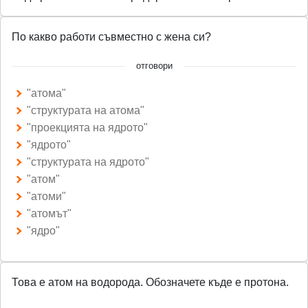
l
s
По какво работи съвместно с жена си?
c
r
отговори
e
"атома"
e
"структурата на атома"
n
"проекцията на ядрото"
"ядрото"
"структурата на ядрото"
"атом"
"атоми"
"атомът"
"ядро"
Това е атом на водорода. Обозначете къде е протона.