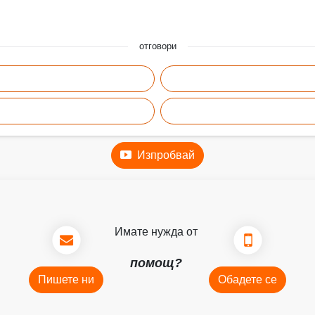
отговори
Изпробвай
Имате нужда от
помощ?
Пишете ни
Обадете се