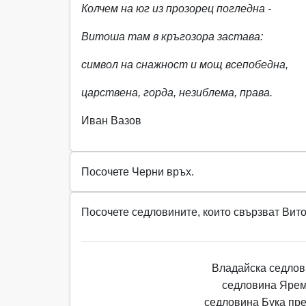
Колчем на юг из прозорец погледна -
Витоша там в кръгозора застава:
символ на снажност и мощ всепобедна,
царствена, горда, незиблема, права.
Иван Вазов
Посочете Черни връх.
Посочете седловините, които свързват Вит
Владайска седлов
седловина Яре
седловина Бука пр