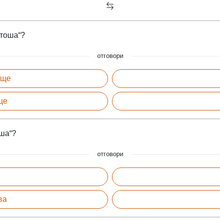
итоша“?
отговори
ище
ще
оша“?
отговори
ва