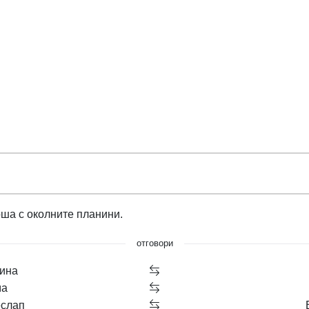
оша с околните планини.
отговори
ина
ма
еслап