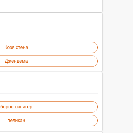
Козя стена
Джендема
боров синигер
пеликан