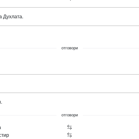
 Духлата.
отговори
.
отговори
а
стир