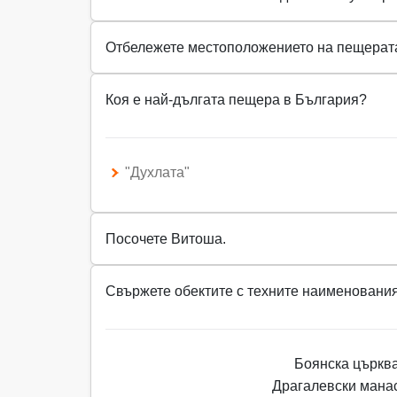
Отбележете местоположението на пещерата
Коя е най-дългата пещера в България?
"Духлата"
Посочете Витоша.
Свържете обектите с техните наименования
Боянска църкв
Драгалевски мана