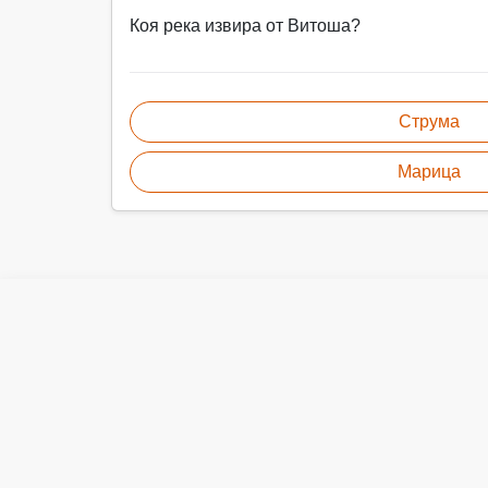
Коя река извира от Витоша?
Струма
Марица