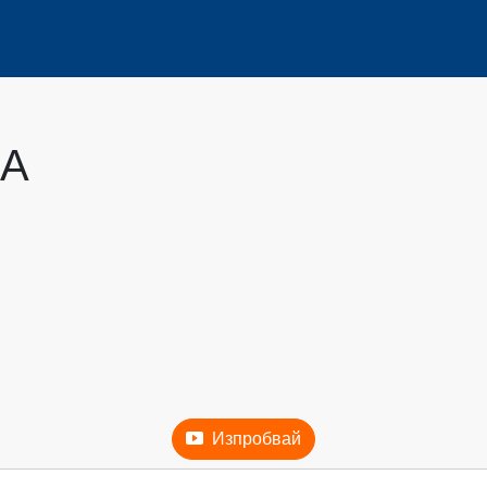
А
Изпробвай