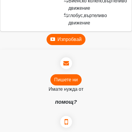
Виенско колело,въртеливо
движение
глобус,въртеливо
движение
Изпробвай
Пишете ни
Имате нужда от
помощ?