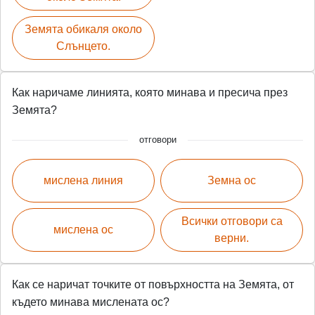
s
l
l
Земята обикаля около
s
Слънцето.
c
r
Как наричаме линията, която минава и пресича през
e
Земята?
e
n
отговори
мислена линия
Земна ос
Всички отговори са
мислена ос
верни.
Как се наричат точките от повърхността на Земята, от
където минава мислената ос?