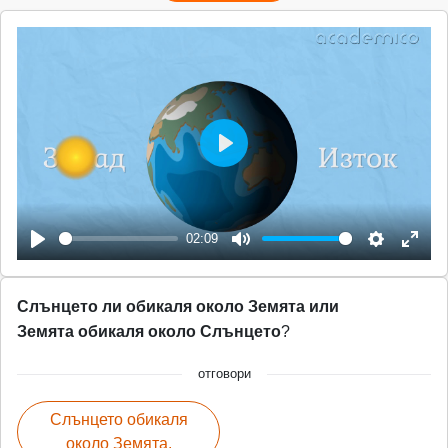
P
l
a
02:09
y
P
M
S
E
l
u
e
n
Слънцето ли обикаля около Земята или
a
t
t
t
Земята обикаля около Слънцето
?
y
e
t
e
i
r
отговори
n
f
Слънцето обикаля
g
u
около Земята.