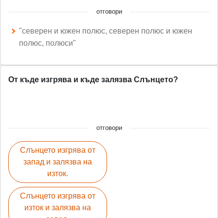
отговори
"северен и южен полюс, северен полюс и южен
полюс, полюси"
От къде изгрява и къде залязва Слънцето?
отговори
Слънцето изгрява от
запад и залязва на
изток.
Слънцето изгрява от
изток и залязва на