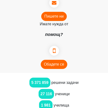
Пишете ни
Имате нужда от
помощ?
Обадете се
5 371 859
решени задачи
27 116
ученици
1 981
училища