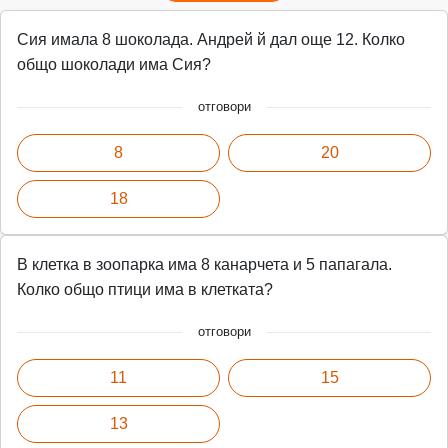
Сия имала 8 шоколада. Андрей й дал още 12. Колко
общо шоколади има Сия?
отговори
8
20
18
В клетка в зоопарка има 8 канарчета и 5 папагала.
Колко общо птици има в клетката?
отговори
11
15
13