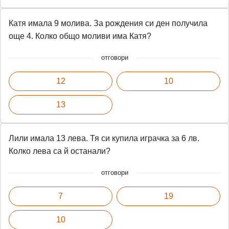
Катя имала 9 молива. За рождения си ден получила
още 4. Колко общо моливи има Катя?
отговори
12
10
13
Лили имала 13 лева. Тя си купила играчка за 6 лв.
Колко лева са й останали?
отговори
7
19
10