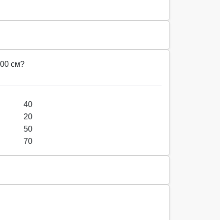
100 см?
40
20
50
70