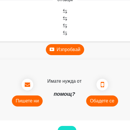
Изпробвай
Имате нужда от
помощ?
Пишете ни
Обадете се