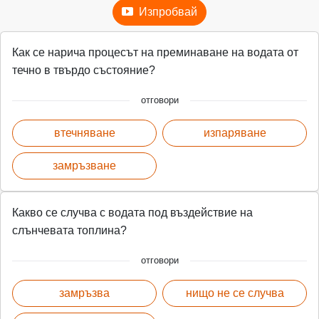
Изпробвай
Как се нарича процесът на преминаване на водата от
течно в твърдо състояние?
отговори
втечняване
изпаряване
замръзване
Какво се случва с водата под въздействие на
слънчевата топлина?
отговори
замръзва
нищо не се случва