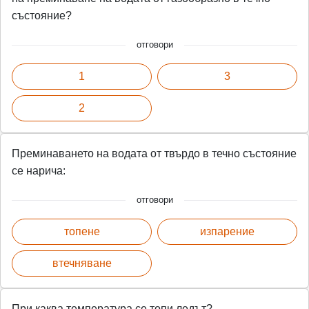
състояние?
отговори
1
3
2
Преминаването на водата от твърдо в течно състояние
се нарича:
отговори
топене
изпарение
втечняване
При каква температура се топи ледът?