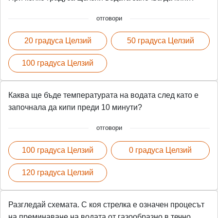
отговори
20 градуса Целзий
50 градуса Целзий
100 градуса Целзий
Каква ще бъде температурата на водата след като е
започнала да кипи преди 10 минути?
отговори
100 градуса Целзий
0 градуса Целзий
120 градуса Целзий
Разгледай схемата. С коя стрелка е означен процесът
на преминаване на водата от газообразно в течно