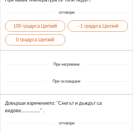
отговори
100 градуса Целзий
- 1 градуса Целзий
0 градуса Целзий
При нагряване
При охлаждане
Довърши изречението: "Снегът и дъждът са
видове................" .
отговори