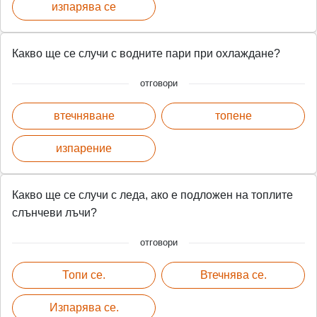
изпарява се
Какво ще се случи с водните пари при охлаждане?
отговори
втечняване
топене
изпарение
Какво ще се случи с леда, ако е подложен на топлите
слънчеви лъчи?
отговори
Топи се.
Втечнява се.
Изпарява се.