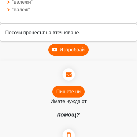
"валежи"
"валеж"
Посочи процесът на втечняване.
Изпробвай
Пишете ни
Имате нужда от
помощ?