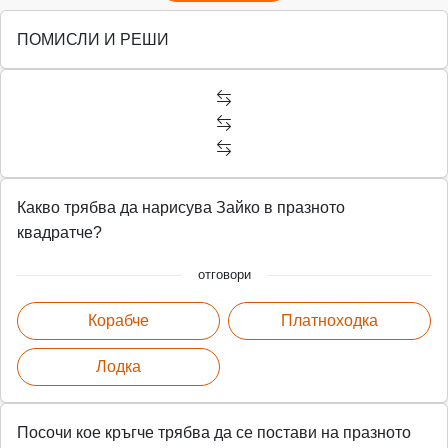
ПОМИСЛИ И РЕШИ
Какво трябва да нарисува Зайко в празното
квадратче?
отговори
Корабче
Платноходка
Лодка
Посочи кое кръгче трябва да се постави на празното