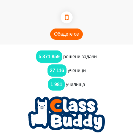
Обадете се
5 371 859
решени задачи
27 116
ученици
1 981
училища