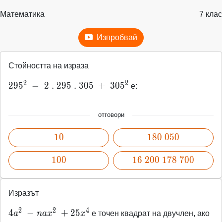
Математика
7 клас
Изпробвай
Стойността на израза
2
2
295^2\
2
9
5
−
2
.
2
9
5
.
3
0
5
+
3
0
5
е:
-\ 2\
.\ 295\
отговори
.\ 305\
+\
10
1
0
180\
1
8
0
0
5
0
305^2
050
100
1
0
0
1
16\
6
2
0
0
1
7
8
7
0
0
200\
178\
Изразът
700
2
2
4
4a^2\ -
4
−
+
2
5
a
n
a
x
x
е точен квадрат на двучлен, ако