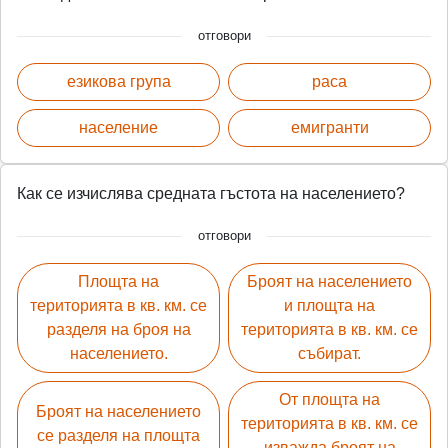
отговори
езикова група
раса
население
емигранти
Как се изчислява средната гъстота на населението?
отговори
Площта на
Броят на населението
територията в кв. км. се
и площта на
разделя на броя на
територията в кв. км. се
населението.
събират.
От площта на
Броят на населението
територията в кв. км. се
се разделя на площта
изважда броят на