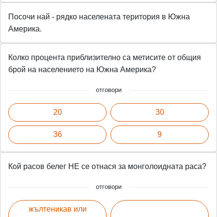
Посочи най - рядко населената територия в Южна
Америка.
Колко процента приблизително са метисите от общия
брой на населението на Южна Америка?
отговори
20
30
36
9
Кой расов белег НЕ се отнася за монголоидната раса?
отговори
жълтеникав или