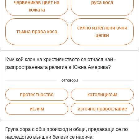
червеникав цвят на
руса коса
кожата
силно изтеглени очни
тъмна права коса
цепки
Към кой клон на християнството се отнася най -
разпространената религия в Южна Америка?
отговори
протестнаство
католицизъм
ислям
източно православие
Група хора с общ произход и общи, предаващи се по
наследство външни белези се нарича: