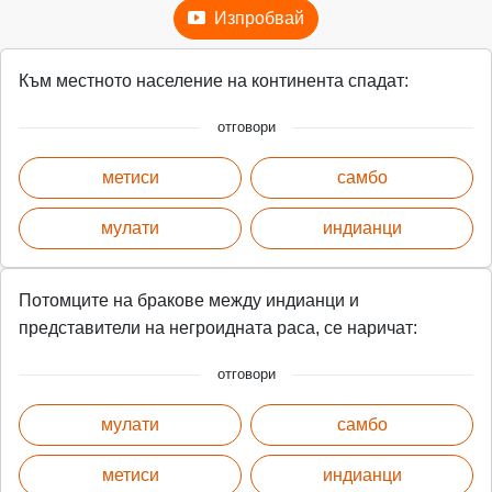
Изпробвай
Към местното население на континента спадат:
отговори
метиси
самбо
мулати
индианци
Потомците на бракове между индианци и
представители на негроидната раса, се наричат:
отговори
мулати
самбо
метиси
индианци