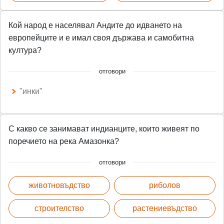
Кой народ е населявал Андите до идването на
европейците и е имал своя държава и самобитна
култура?
отговори
"инки"
С какво се занимават индианците, които живеят по
поречието на река Амазонка?
отговори
животновъдство
риболов
строителство
растениевъдство