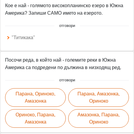
Кое е най - голямото високопланинско езеро в Южна
Америка? Запиши САМО името на езерото.
отговори
"Титикака"
Посочи реда, в който най - големите реки в Южна
Америка са подредени по дължина в низходящ ред.
отговори
Парана, Ориноко,
Парана, Амазонка,
Амазонка
Ориноко
Ориноко, Парана,
Амазонка, Парана,
Амазонка
Ориноко