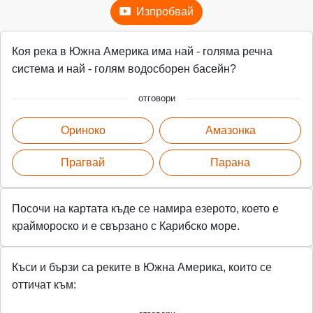
Изпробвай
Коя река в Южна Америка има най - голяма речна
система и най - голям водосборен басейн?
отговори
Ориноко
Амазонка
Прагвай
Парана
Посочи на картата къде се намира езерото, което е
краймороско и е свързано с Карибско море.
Къси и бързи са реките в Южна Америка, които се
оттичат към: