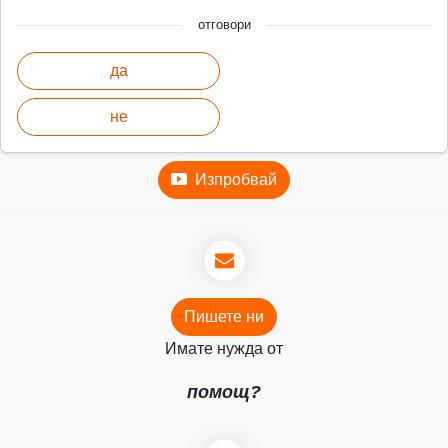
отговори
да
не
Изпробвай
Пишете ни
Имате нужда от
помощ?