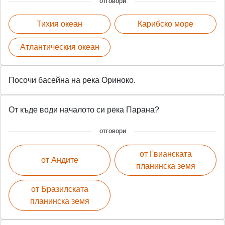
отговори
Тихия океан
Карибско море
Атлантическия океан
Посочи басейна на река Ориноко.
От къде води началото си река Парана?
отговори
от Гвианската
от Андите
планинска земя
от Бразилската
планинска земя