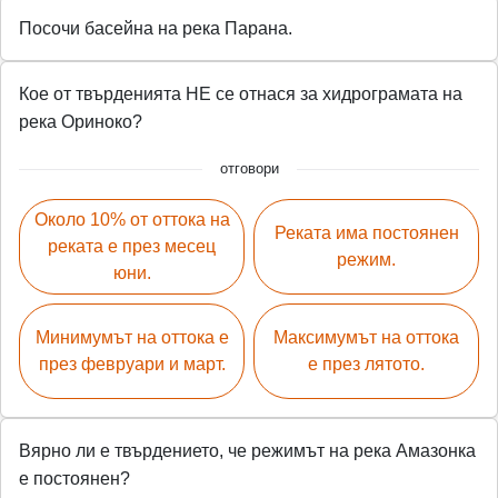
Посочи басейна на река Парана.
Кое от твърденията НЕ се отнася за хидрограмата на
река Ориноко?
отговори
Около 10% от оттока на
Реката има постоянен
реката е през месец
режим.
юни.
Минимумът на оттока е
Максимумът на оттока
през февруари и март.
е през лятото.
Вярно ли е твърдението, че режимът на река Амазонка
е постоянен?