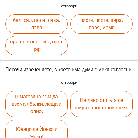
отговори
бал, сял, поля, лява,
чистя, чиста, пара,
лава
паря, мамя
правя, люпя, люк, гьол,
цяр
Посочи изречението, в което има думи с меки съгласни.
отговори
В магазина съм да
На ляво от пътя се
взема ябълки, леща и
ширят просторни поля.
олио.
Юнаци са Йонко и
Янчо!