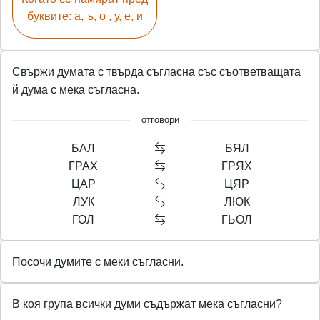
буквите: а, ъ, о , у, е, и
Свържи думата с твърда съгласна със съответващата
й дума с мека съгласна.
отговори
БАЛ
БЯЛ
ГРАХ
ГРЯХ
ЦАР
ЦЯР
ЛУК
ЛЮК
ГОЛ
ГЬОЛ
Посочи думите с меки съгласни.
В коя група всички думи съдържат мека съгласни?