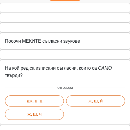
Посочи МЕКИТЕ съгласни звукове
На кой ред са изписани съгласни, които са
САМО
твърди?
отговори
дж, в, ц
ж, ш, й
ж, ш, ч