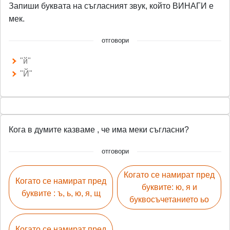
Запиши буквата на съгласният звук, който ВИНАГИ е
мек.
отговори
"й"
"Й"
Кога в думите казваме , че има меки съгласни?
отговори
Когато се намират пред
Когато се намират пред
буквите: ю, я и
буквите : ъ, ь, ю, я, щ
буквосъчетанието ьо
Когато се намират пред