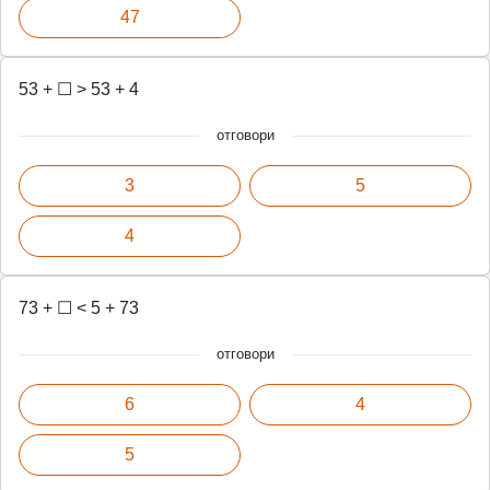
47
53 + ☐ > 53 + 4
отговори
3
5
4
73 + ☐ < 5 + 73
отговори
6
4
5