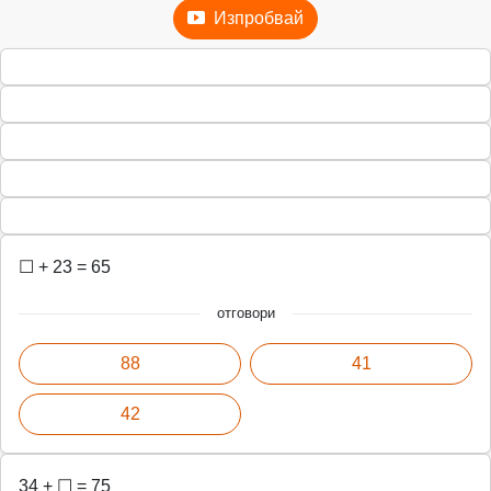
Изпробвай
☐ + 23 = 65
отговори
88
41
42
34 + ☐ = 75