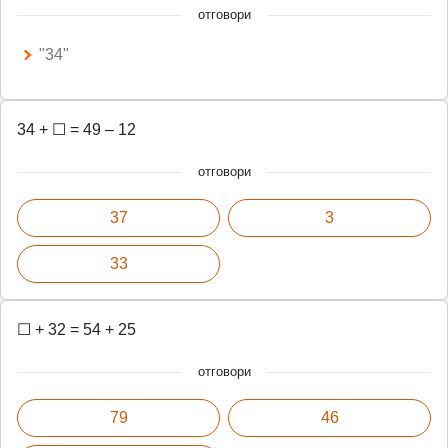
отговори
"34"
34 + ☐ = 49 – 12
отговори
37
3
33
☐ + 32 = 54 + 25
отговори
79
46