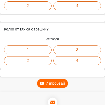
2
4
Колко от тях са с грешки?
отговори
1
3
2
4
Изпробвай