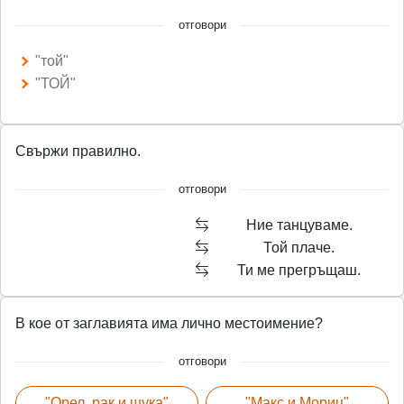
n
f
отговори
g
u
"той"
s
l
"ТОЙ"
l
s
c
Свържи правилно.
r
e
отговори
e
Ние танцуваме.
n
Той плаче.
Ти ме прегръщаш.
В кое от заглавията има лично местоимение?
отговори
"Орел, рак и щука"
"Макс и Мориц"