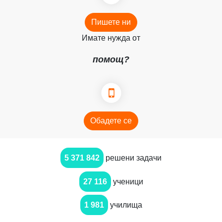
Пишете ни
Имате нужда от
помощ?
Обадете се
5 371 842
решени задачи
27 116
ученици
1 981
училища