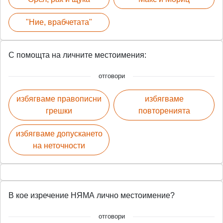
"Ние, врабчетата"
С помощта на личните местоимения:
отговори
избягваме правописни
избягваме
грешки
повторенията
избягваме допускането
на неточности
В кое изречение НЯМА лично местоимение?
отговори