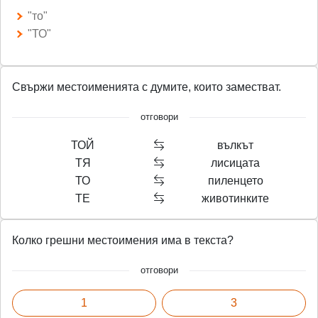
"то"
"ТО"
Свържи местоименията с думите, които заместват.
отговори
ТОЙ
вълкът
ТЯ
лисицата
ТО
пиленцето
ТЕ
животинките
Колко грешни местоимения има в текста?
отговори
1
3