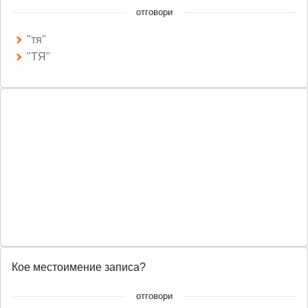
отговори
"тя"
"ТЯ"
Кое местоимение записа?
отговори