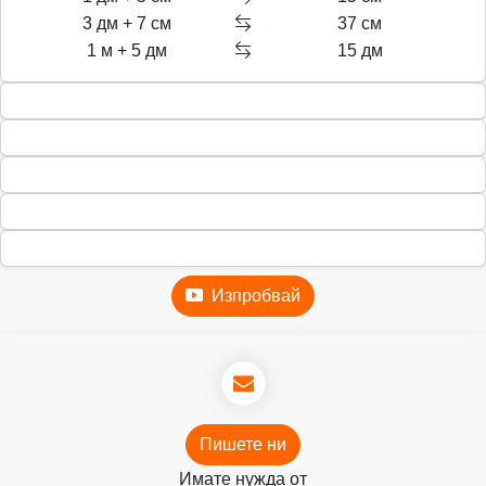
3 дм + 7 см
37 см
1 м + 5 дм
15 дм
Изпробвай
Пишете ни
Имате нужда от