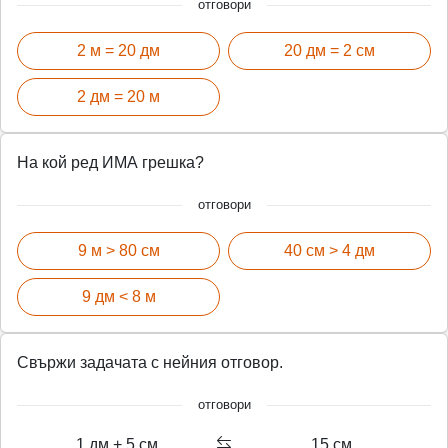
отговори
2 м = 20 дм
20 дм = 2 см
2 дм = 20 м
На кой ред ИМА грешка?
отговори
9 м > 80 см
40 см > 4 дм
9 дм < 8 м
Свържи задачата с нейния отговор.
отговори
1 дм + 5 см
15 см