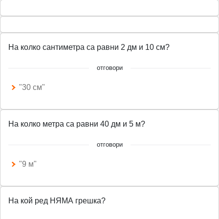
n
f
g
u
s
l
На колко сантиметра са равни 2 дм и 10 см?
l
s
отговори
c
"30 см"
r
e
e
На колко метра са равни 40 дм и 5 м?
n
отговори
"9 м"
На кой ред НЯМА грешка?