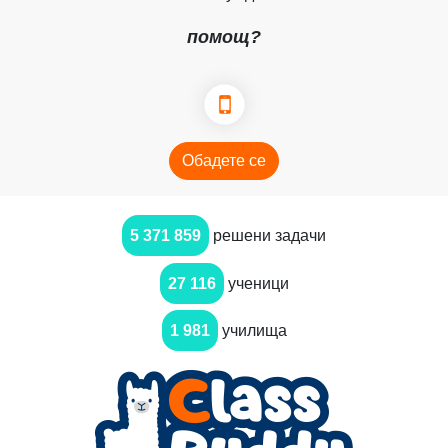
помощ?
Обадете се
5 371 859
решени задачи
27 116
ученици
1 981
училища