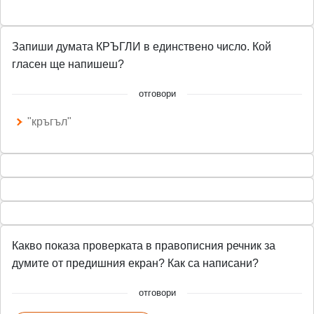
Запиши думата КРЪГЛИ в единствено число. Кой
гласен ще напишеш?
отговори
"кръгъл"
Какво показа проверката в правописния речник за
думите от предишния екран? Как са написани?
отговори