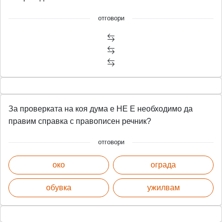
n
f
отговори
g
u
s
l
l
s
c
r
e
За проверката на коя дума е НЕ Е необходимо да
e
правим справка с правописен речник?
n
отговори
око
ограда
обувка
ужилвам