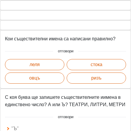
Кои съществителни имена са написани правилно?
отговори
леля
стока
овцъ
ризъ
С коя буква ще запишете съществителните иимена в
единствено число? А или Ъ? ТЕАТРИ, ЛИТРИ, МЕТРИ
отговори
"Ъ"