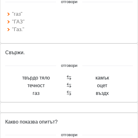
отговори
"газ"
"ГАЗ"
"Газ."
Свържи.
отговори
твърдо тяло
камък
течност
оцет
газ
въздх
Какво показва опитът?
отговори