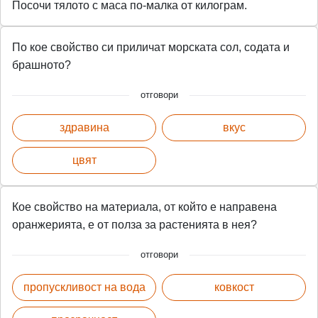
Посочи тялото с маса по-малка от килограм.
По кое свойство си приличат морската сол, содата и
брашното?
отговори
здравина
вкус
цвят
Кое свойство на материала, от който е направена
оранжерията, е от полза за растенията в нея?
отговори
пропускливост на вода
ковкост