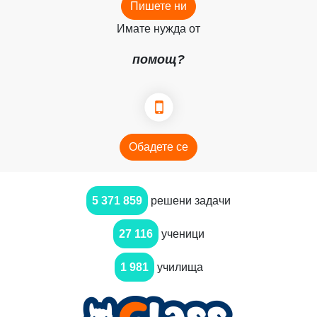
Пишете ни
Имате нужда от
помощ?
Обадете се
5 371 859
решени задачи
27 116
ученици
1 981
училища