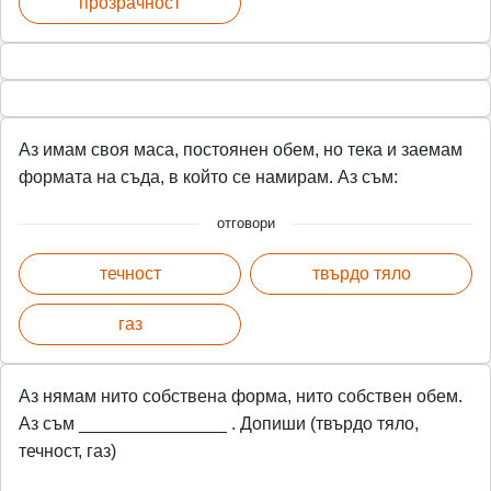
прозрачност
Аз имам своя маса, постоянен обем, но тека и заемам
формата на съда, в който се намирам. Аз съм:
отговори
течност
твърдо тяло
газ
Аз нямам нито собствена форма, нито собствен обем.
Аз съм _______________ . Допиши (твърдо тяло,
течност, газ)