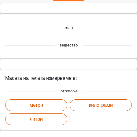
тяло
вещество
Масата на телата измерваме в:
отговори
метри
килограми
литри