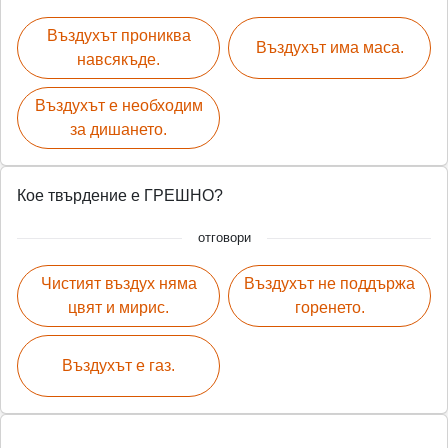
Въздухът прониква
Въздухът има маса.
навсякъде.
Въздухът е необходим
за дишането.
Кое твърдение е ГРЕШНО?
отговори
Чистият въздух няма
Въздухът не поддържа
цвят и мирис.
горенето.
Въздухът е газ.