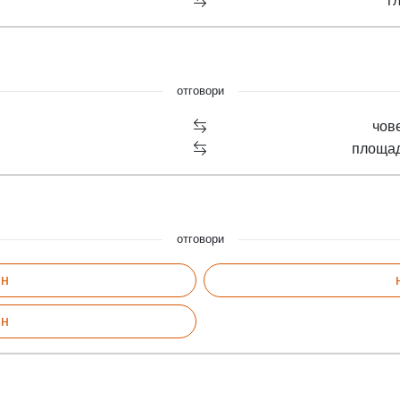
г
отговори
чове
площад
отговори
ин
ин