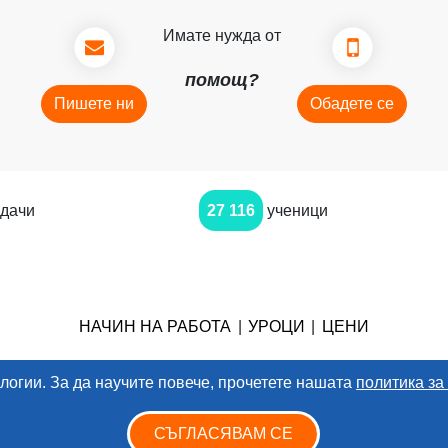
Имате нужда от
помощ?
Пишете ни
Обадете се
дачи
27 116
ученици
НАЧИН НА РАБОТА
|
УРОЦИ
|
ЦЕНИ
логии. За да научите повече, прочетете нашата
политика за
еро ООД. Всички права запазени
|
Условия за ползване
|
Политика за п
СЪГЛАСЯВАМ СЕ