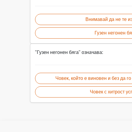
Внимавай да не те и
Гузен негонен бя
"Гузен негонен бяга" означава:
Човек, който е виновен и без да го
Човек с хитрост ус