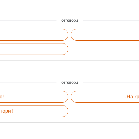
отговори
отговори
о!
-На к
гори !