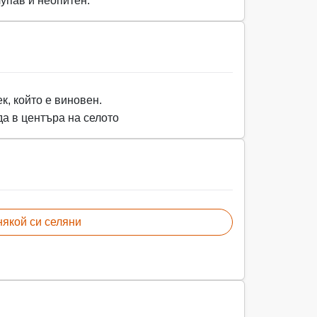
лупав и неопитен.
к, който е виновен.
а в центъра на селото
някой си селяни