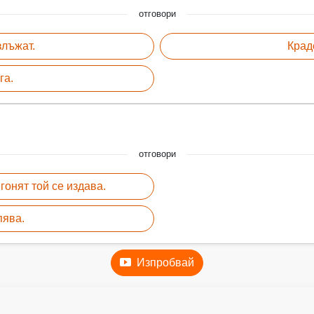
отговори
злъжат.
Крад
га.
отговори
 гонят той се издава.
пява.
Изпробвай