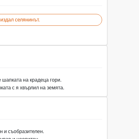
 издал селянинът.
е шапката на крадеца гори.
ката с я хвърлил на земята.
н и съобразителен.