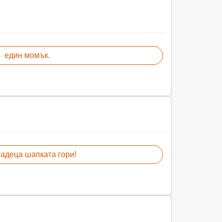
един момък.
радеца шапката гори!