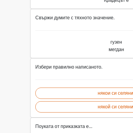
Крадецът е
Свържи думите с тяхното значение.
гузен
мегдан
Избери правилно написаното.
някои си селян
някой си селян
Поуката от приказката е...