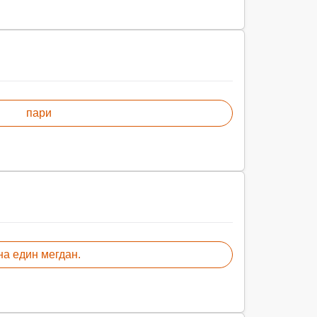
пари
на един мегдан.