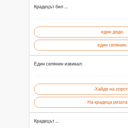
Крадецът бил ...
един дядо.
един селянин.
Един селянин извикал:
-Хайде на хорот
- На крадеца ризата 
Крадецът ...