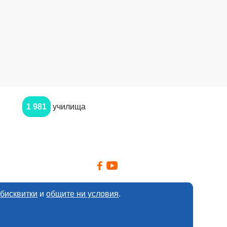
1 981
училища
 бисквитки
и
общите ни условия
.
оверителността