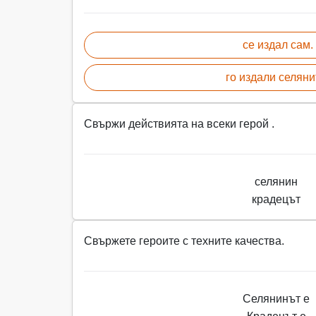
се издал сам.
го издали селяни
Свържи действията на всеки герой .
селянин
крадецът
Свържете героите с техните качества.
Селянинът е