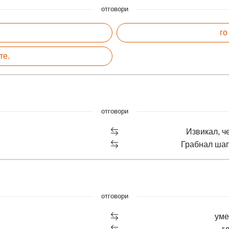
отговори
го
те.
отговори
Извикал, ч
Грабнал шап
отговори
уме