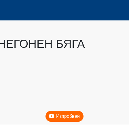
 НЕГОНЕН БЯГА
Изпробвай