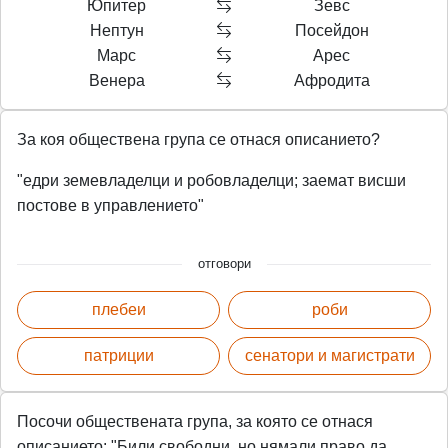
Юпитер
Зевс
Нептун
Посейдон
Марс
Арес
Венера
Афродита
За коя обществена група се отнася описанието?
"едри земевладелци и робовладелци; заемат висши
постове в управлението"
отговори
плебеи
роби
патриции
сенатори и магистрати
Посочи обществената група, за която се отнася
описанието: "Били свободни, но нямали право да