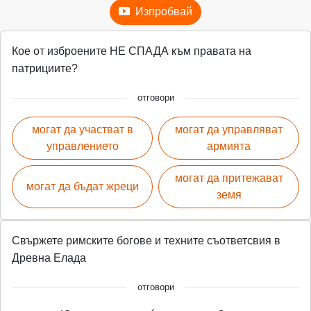
Изпробвай
Кое от изброените НЕ СПАДА към правата на
патрициите?
отговори
могат да участват в
могат да управляват
управлението
армията
могат да притежават
могат да бъдат жреци
земя
Свържете римските богове и техните съответсвия в
Древна Елада
отговори