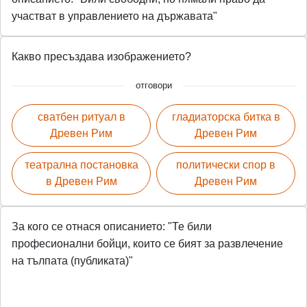
участват в управлението на държавата"
Какво пресъздава изображението?
отговори
сватбен ритуал в
гладиаторска битка в
Древен Рим
Древен Рим
театрална постановка
политически спор в
в Древен Рим
Древен Рим
За кого се отнася описанието: "Те били
професионални бойци, които се бият за развлечение
на тълпата (публиката)"