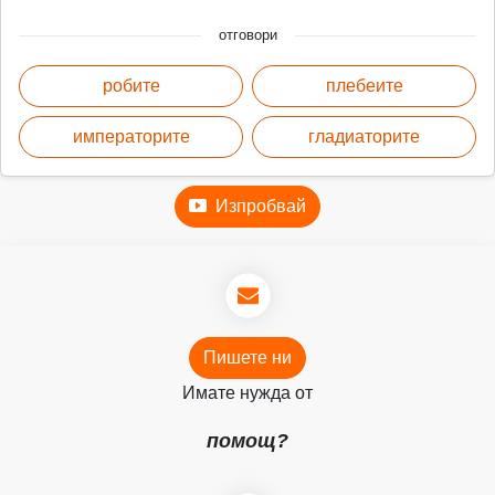
отговори
робите
плебеите
императорите
гладиаторите
Изпробвай
Пишете ни
Имате нужда от
помощ?