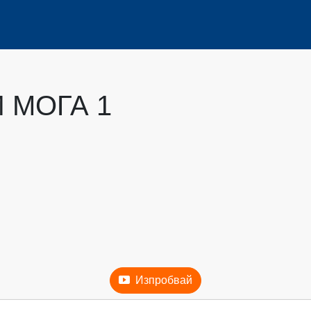
 МОГА 1
Изпробвай