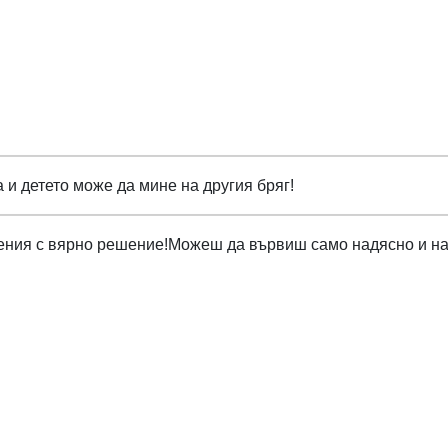
а и детето може да мине на другия бряг!
нения с вярно решение!Можеш да вървиш само надясно и на