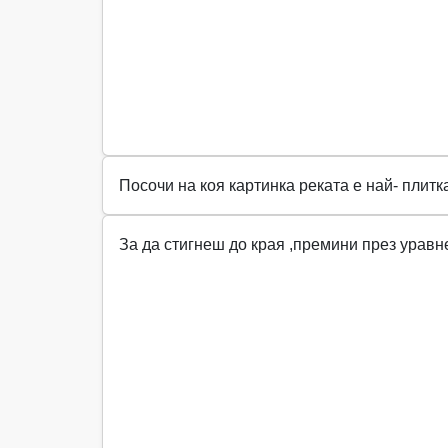
Посочи на коя картинка реката е най- плитк
За да стигнеш до края ,премини през урав