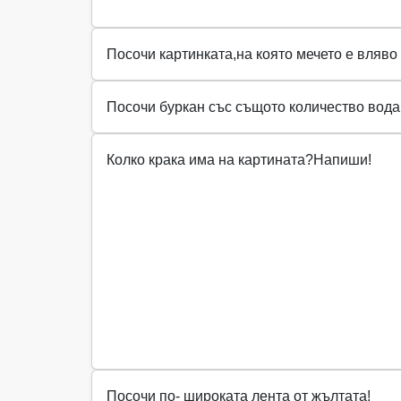
Посочи картинката,на която мечето е вляво 
Посочи буркан със същото количество вода 
Колко крака има на картината?Напиши!
Посочи по- широката лента от жълтата!