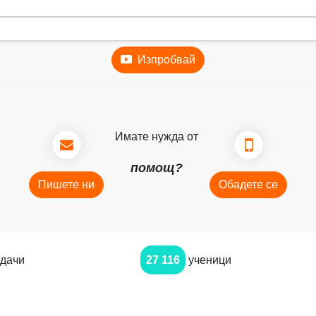
Изпробвай
Имате нужда от
помощ?
Пишете ни
Обадете се
дачи
27 116
ученици