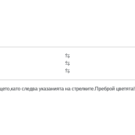
цето,като следва указанията на стрелките.Преброй цветята!