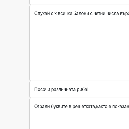
Спукай с х всички балони с четни числа върх
Посочи различната риба!
Огради буквите в решетката,както е показан