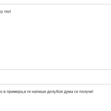
у тях!
о в примера,и ги напиши долу.Коя дума се получи!